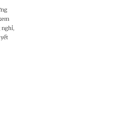
ững
 xem
 nghỉ,
uyết