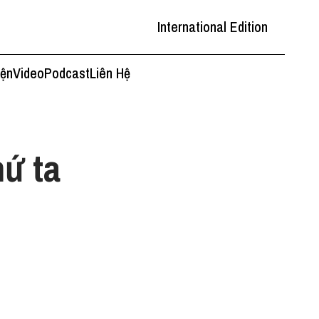
International Edition
iện
Video
Podcast
Liên Hệ
hứ ta