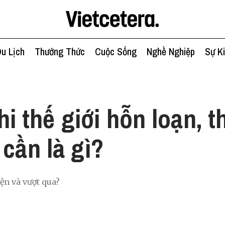
u Lịch
Thưởng Thức
Cuộc Sống
Nghề Nghiệp
Sự K
h
hi thế giới hỗn loạn, t
 cần là gì?
ện và vượt qua?