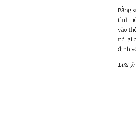
Bằng s
tình t
vào thế
nó lại 
định v
Lưu ý: