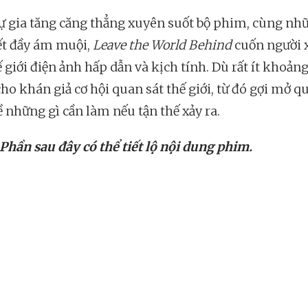
ự gia tăng căng thẳng xuyên suốt bộ phim, cùng nh
iết đầy ám muội,
Leave the World Behind
cuốn người
 giới điện ảnh hấp dẫn và kịch tính. Dù rất ít khoảng
cho khán giả cơ hội quan sát thế giới, từ đó gợi mở q
ề những gì cần làm nếu tận thế xảy ra.
 Phần sau đây có thể tiết lộ nội dung phim.