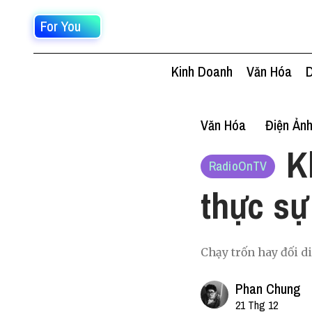
For You
Kinh Doanh
Văn Hóa
D
Văn Hóa
Điện Ản
K
RadioOnTV
thực sự
Chạy trốn hay đối di
Phan Chung
21 Thg 12