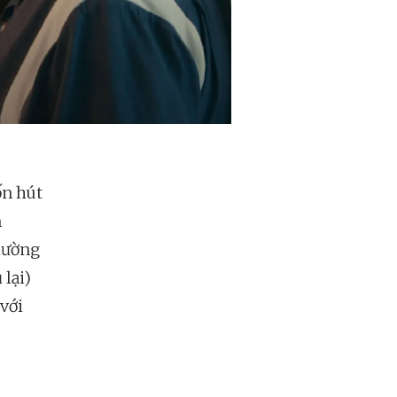
ốn hút
m
hường
 lại)
với