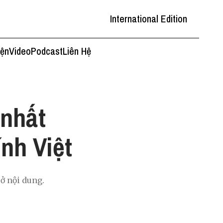
International Edition
iện
Video
Podcast
Liên Hệ
 nhất
ính Việt
ở nội dung.