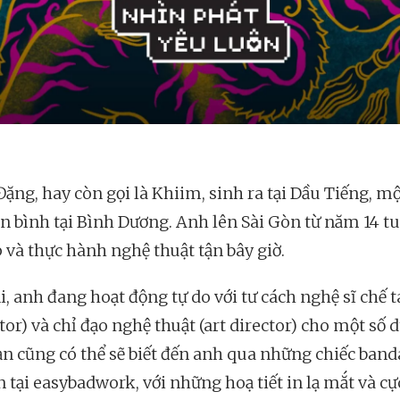
ặng, hay còn gọi là Khiim, sinh ra tại Dầu Tiếng, mộ
ên bình tại Bình Dương. Anh lên Sài Gòn từ năm 14 tu
p và thực hành nghệ thuật tận bây giờ.
i, anh đang hoạt động tự do với tư cách nghệ sĩ chế tá
tor) và chỉ đạo nghệ thuật (art director) cho một số 
ạn cũng có thể sẽ biết đến anh qua những chiếc band
 tại easybadwork, với những hoạ tiết in lạ mắt và cự