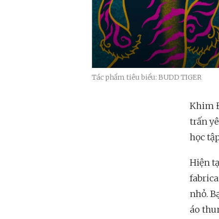
Tác phẩm tiêu biểu: BUDD TIGER
Khim Đ
trấn y
học tậ
Hiện tạ
fabrica
nhỏ. B
áo thun