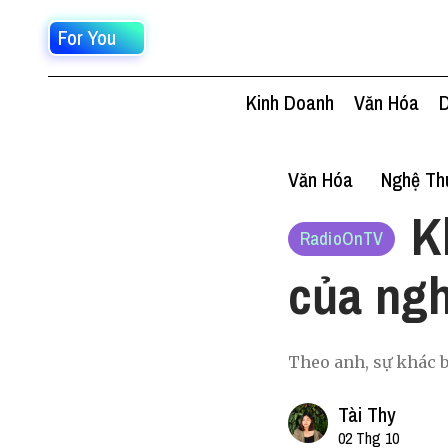
For You
Kinh Doanh
Văn Hóa
D
Văn Hóa
Nghệ Thu
K
RadioOnTV
của ngh
Theo anh, sự khác b
Tài Thy
02 Thg 10