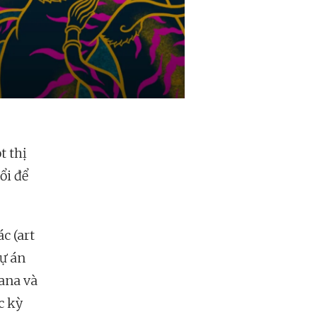
t thị
ổi để
c (art
dự án
ana và
c kỳ