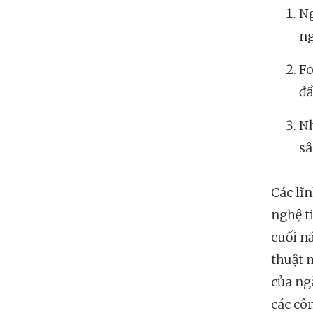
Ng
ng
Fo
đầ
Nh
sâ
Các lĩ
nghệ t
cuối n
thuật 
của ng
các cô