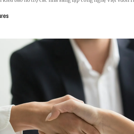
 kiều bào hỗ trợ các nhà sáng lập công nghệ Việt vươn ra
ures