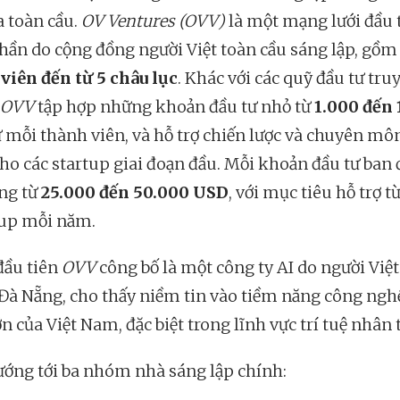
a toàn cầu.
OV Ventures (OVV)
là một mạng lưới đầu 
thần do cộng đồng người Việt toàn cầu sáng lập, gồ
viên đến từ 5 châu lục
. Khác với các quỹ đầu tư tru
OVV
tập hợp những khoản đầu tư nhỏ từ
1.000 đến 
 mỗi thành viên, và hỗ trợ chiến lược và chuyên mô
ho các startup giai đoạn đầu. Mỗi khoản đầu tư ban
ng từ
25.000 đến 50.000 USD
, với mục tiêu hỗ trợ t
tup mỗi năm.
đầu tiên
OVV
công bố là một công ty AI do người Việ
i Đà Nẵng, cho thấy niềm tin vào tiềm năng công ngh
n của Việt Nam, đặc biệt trong lĩnh vực trí tuệ nhân 
ớng tới ba nhóm nhà sáng lập chính: