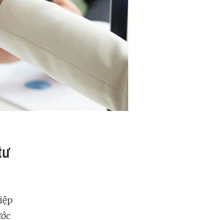
tư
iệp
ước