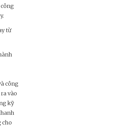
m công
y.
ay từ
 hành
và công
 ra vào
ảng kỹ
 nhanh
g cho
.