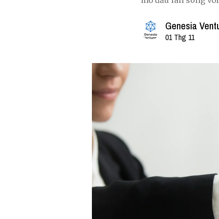
mở đầu làn sóng vốn
Genesia Vent
01 Thg 11