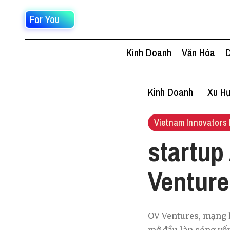
For You
Kinh Doanh
Văn Hóa
D
Kinh Doanh
Xu Hư
Vietnam Innovators 
startup
Venture
OV Ventures, mạng lư