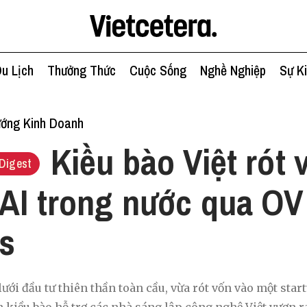
u Lịch
Thưởng Thức
Cuộc Sống
Nghề Nghiệp
Sự K
ớng Kinh Doanh
Kiều bào Việt rót
Digest
 AI trong nước qua OV
s
ới đầu tư thiên thần toàn cầu, vừa rót vốn vào một start