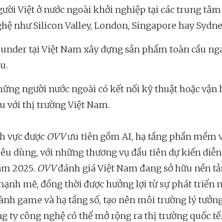
ười Việt ở nước ngoài khởi nghiệp tại các trung tâ
hệ như Silicon Valley, London, Singapore hay Sydne
under tại Việt Nam xây dựng sản phẩm toàn cầu ng
u.
ững người nước ngoài có kết nối kỹ thuật hoặc vận
u với thị trường Việt Nam.
nh vực được
OVV
ưu tiên gồm AI, hạ tầng phần mềm 
iêu dùng, với những thương vụ đầu tiên dự kiến diễn
ăm 2025.
OVV
đánh giá Việt Nam đang sở hữu nền t
mạnh mẽ, đồng thời được hưởng lợi từ sự phát triển
ành game và hạ tầng số, tạo nên môi trường lý tưởn
ng ty công nghệ có thể mở rộng ra thị trường quốc tế