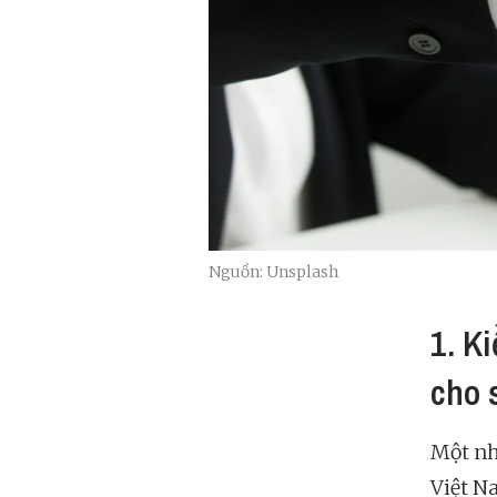
Nguồn: Unsplash
1. K
cho 
Một nh
Việt N