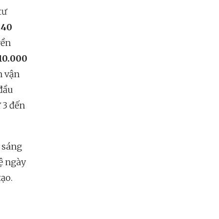
tư
m
40
yền
10.000
n vận
 đầu
ừ 3 đến
t sáng
ệ ngày
tạo.