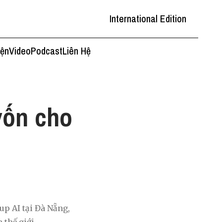
International Edition
iện
Video
Podcast
Liên Hệ
 vốn cho
up AI tại Đà Nẵng,