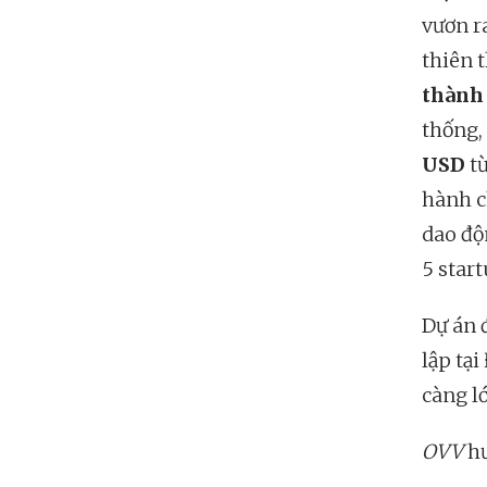
vươn r
thiên 
thành 
thống,
USD
từ
hành c
dao độ
5 star
Dự án 
lập tạ
càng lớ
OVV
hư