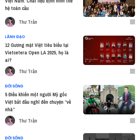
Việt Nam: Chất liệu định hình thế
hệ toàn cầu
Thư Trần
LÃNH ĐẠO
12 Gương mặt Việt tiêu biểu tại
Vietcetera Open LA 2025, họ là
ai?
Thư Trần
ĐỜI SỐNG
5 Điều khiến một người Mỹ gốc
Việt bắt đầu nghĩ đến chuyện “về
nhà”
Thư Trần
ĐỜI SỐNG