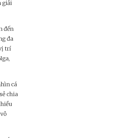
 giải
n đến
ng đa
ị trí
Nga,
hìn cá
sẻ chia
nhiều
 vô