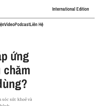
International Edition
iện
Video
Podcast
Liên Hệ
áp ứng
u chăm
 dùng?
m sóc sức khoẻ và