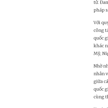
tử. Đa
pháp s
Với qu
công t
quốc g
khác n
Mỹ, Ni
Nhờ nh
nhân v
giữa c
quốc g
cùng th