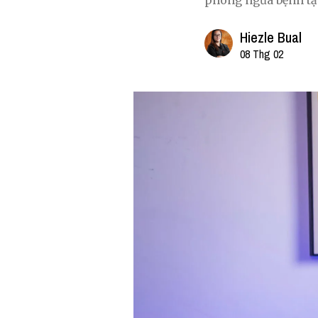
phòng ngừa bệnh tật,
Hiezle Bual
08 Thg 02