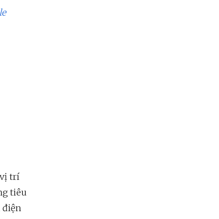
le
ị trí
ng tiêu
 điện