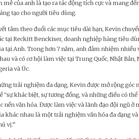
m mê của anh là tạo ra tác động tích cực và mang đến
áng tạo cho người tiêu dùng.
yết tâm theo đuổi các mục tiêu dài hạn, Kevin chuyể
ác tại Reckitt Benckiser, doanh nghiệp hàng tiêu dù
ia tại Anh. Trong hơn 7 năm, anh đảm nhiệm nhiều v
hau và có cơ hội làm việc tại Trung Quốc, Nhật Bản, 
geria và Úc.
ững trải nghiệm đa dạng, Kevin được mở rộng góc n
ề “sự khác biệt, sự tương đồng, và những điều có thể 
ác nền văn hóa. Được làm việc và lãnh đạo đội ngũ ở 
ia khác nhau là một trải nghiệm văn hóa đa dạng và
ú vị.”