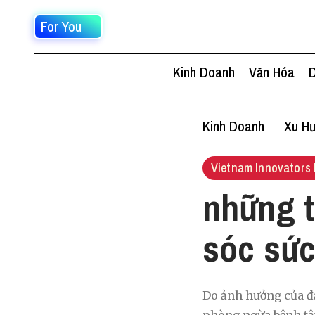
For You
Kinh Doanh
Văn Hóa
D
Kinh Doanh
Xu Hư
Vietnam Innovators 
những t
sóc sức
Do ảnh hưởng của đạ