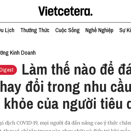
u Lịch
Thưởng Thức
Cuộc Sống
Nghề Nghiệp
Sự K
ớng Kinh Doanh
Làm thế nào để đ
Digest
hay đổi trong nhu cầ
 khỏe của người tiêu
i dịch COVID-19, mọi người đã dần nâng cao ý thức chă