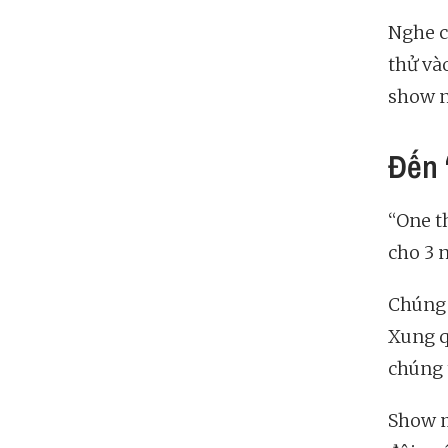
Nghe c
thử và
show n
Đến 
“One t
cho 3 
Chúng 
Xung q
chúng t
Show m