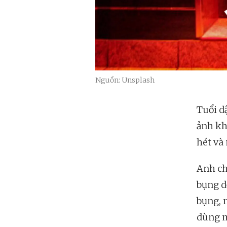
Nguồn: Unsplash
Tuổi d
ảnh kh
hét và
Anh ch
bụng d
bụng, 
dùng mi