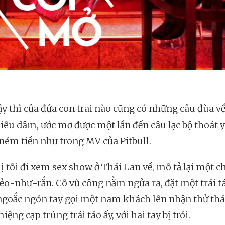
ậy thì của đứa con trai nào cũng có những câu đùa 
iêu dâm, ước mơ được một lần đến câu lạc bộ thoát y
 ném tiền như trong MV của Pitbull.
ị tôi đi xem sex show ở Thái Lan về, mô tả lại một c
ẻo-như-rắn. Cô vũ công nằm ngửa ra, đặt một trái t
ngoắc ngón tay gọi một nam khách lên nhận thử thá
ệng cạp trúng trái táo ấy, với hai tay bị trói.