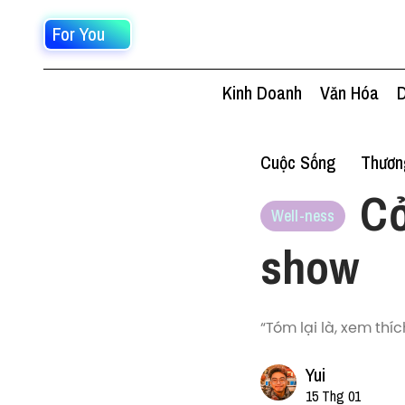
For You
Kinh Doanh
Văn Hóa
D
Cuộc Sống
Thươn
Cở
Well-ness
show
“Tóm lại là, xem thí
Yui
15 Thg 01