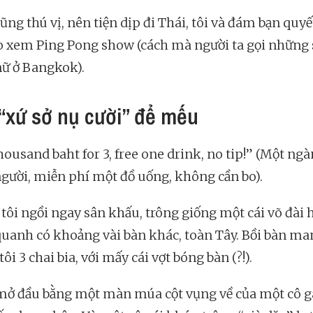
ũng thú vị, nên tiện dịp đi Thái, tôi và đám bạn quyế
o xem Ping Pong show (cách mà người ta gọi những 
ữ ở Bangkok).
“xứ sở nụ cười” để mếu
housand baht for 3, free one drink, no tip!” (Một ngà
người, miễn phí một đồ uống, không cần bo).
tôi ngồi ngay sân khấu, trông giống một cái võ đài 
uanh có khoảng vài bàn khác, toàn Tây. Bồi bàn ma
ôi 3 chai bia, với mấy cái vợt bóng bàn (?!).
ở đầu bằng một màn múa cột vụng về của một cô gá