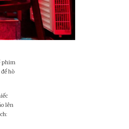
về phim
 để hò
hiếc
áo lên
ch: