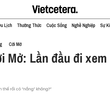
u Lịch
Thưởng Thức
Cuộc Sống
Nghề Nghiệp
Sự K
g
Cởi Mở
i Mở: Lần đầu đi xem
ch thế rồi có “nắng” không?”