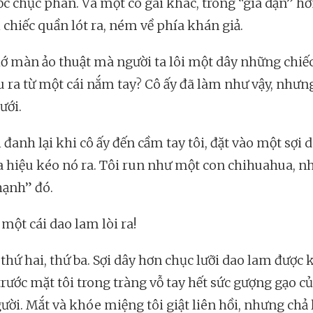
ốc chục phân. Và một cô gái khác, trông “già dặn” hơ
i chiếc quần lót ra, ném về phía khán giả.
ớ màn ảo thuật mà người ta lôi một dây những chiế
 ra từ một cái nắm tay? Cô ấy đã làm như vậy, nhưn
ưới.
 đanh lại khi cô ấy đến cầm tay tôi, đặt vào một sợi 
ra hiệu kéo nó ra. Tôi run như một con chihuahua, n
hạnh” đó.
, một cái dao lam lòi ra!
 thứ hai, thứ ba. Sợi dây hơn chục lưỡi dao lam được 
 trước mặt tôi trong tràng vỗ tay hết sức gượng gạo củ
ười. Mắt và khóe miệng tôi giật liên hồi, nhưng chả l