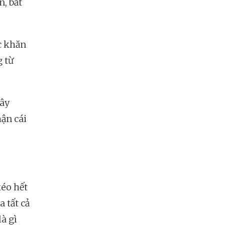
n, bắt
c khăn
g từ
dây
hận cái
kéo hết
a tất cả
à gì