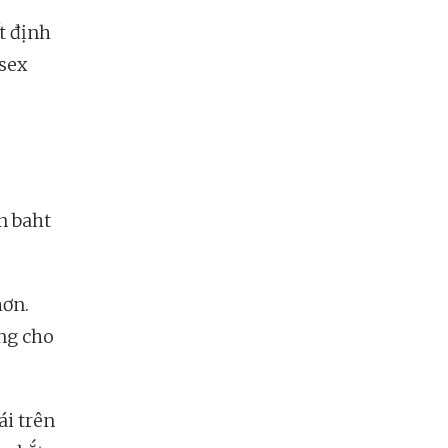
t định
sex
n baht
hơn.
ng cho
i trên