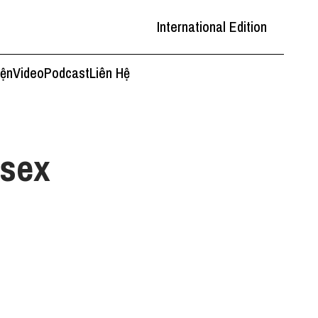
International Edition
iện
Video
Podcast
Liên Hệ
 sex