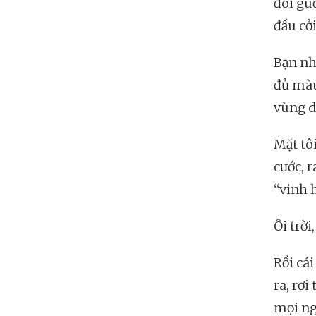
đôi gu
đầu cở
Bạn nh
đủ màu
vùng d
Mặt tôi
cước, 
“vinh 
Ôi trời
Rồi cái
ra, rơi
mọi ng