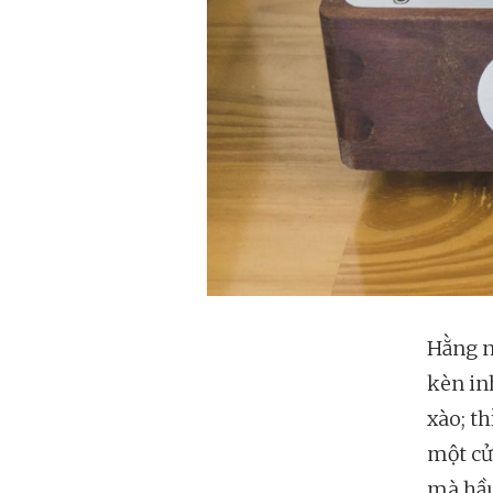
Hằng n
kèn in
xào; th
một cử
mà hầu