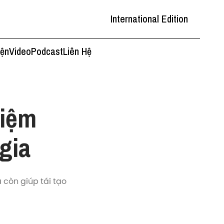
International Edition
iện
Video
Podcast
Liên Hệ
hiệm
gia
 còn giúp tái tạo