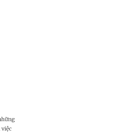
 những
 việc