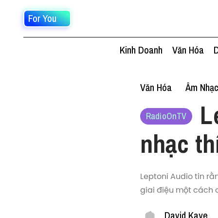
For You
Kinh Doanh
Văn Hóa
D
Văn Hóa
Âm Nhạ
L
RadioOnTV
nhạc th
Leptoni Audio tin r
giai điệu một cách 
David Kaye