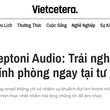
u Lịch
Thưởng Thức
Cuộc Sống
Nghề Nghiệp
Sự K
c
eptoni Audio: Trải ng
ính phòng ngay tại tư 
ằng ampli không chỉ có nhiệm vụ khuếch đại âm thanh mà
chân thực nhất nhằm hài lòng những tín đồ âm nhạc.