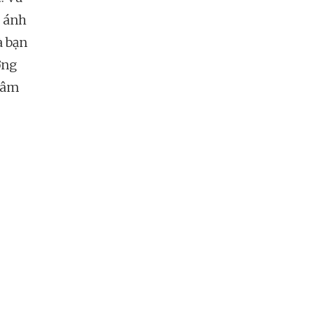
n ánh
à bạn
ờng
 tâm