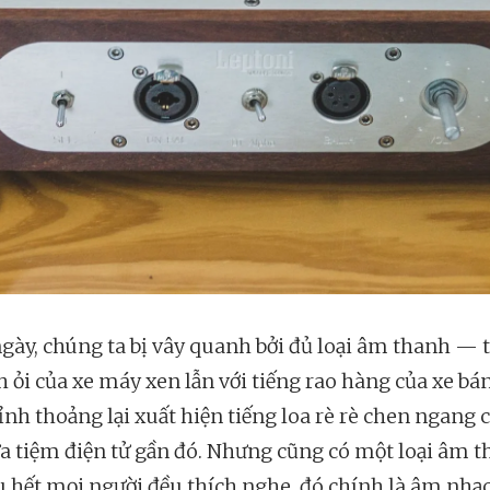
gày, chúng ta bị vây quanh bởi đủ loại âm thanh — 
h ỏi của xe máy xen lẫn với tiếng rao hàng của xe bá
ỉnh thoảng lại xuất hiện tiếng loa rè rè chen ngang 
a tiệm điện tử gần đó. Nhưng cũng có một loại âm 
 hết mọi người đều thích nghe, đó chính là âm nhạc