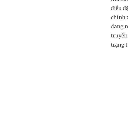
điều đ
chính 
đang n
truyền
trạng t