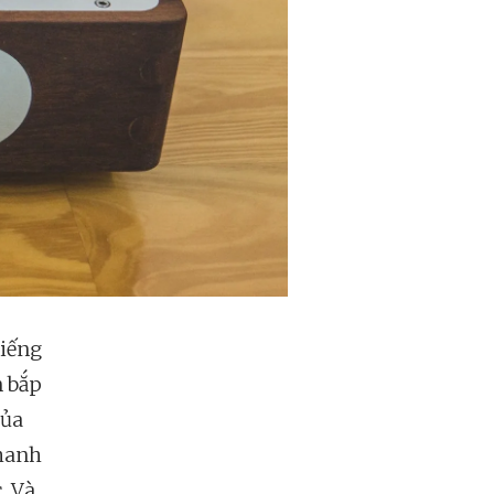
tiếng
n bắp
của
thanh
. Và