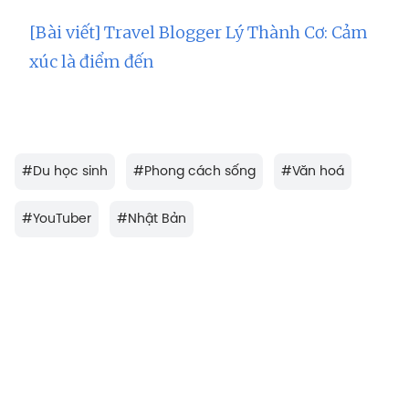
[Bài viết] Travel Blogger Lý Thành Cơ: Cảm
xúc là điểm đến
#
Du học sinh
#
Phong cách sống
#
Văn hoá
#
YouTuber
#
Nhật Bản