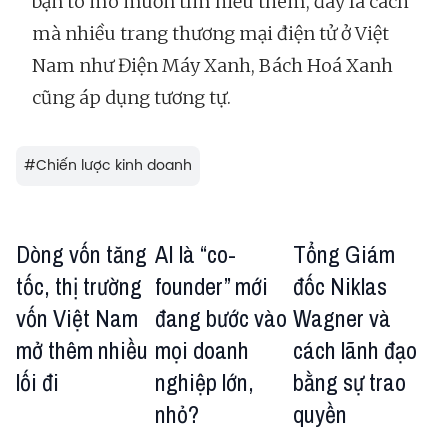
bạn tò mò muốn tìm hiểu thêm, đây là cách
mà nhiều trang thương mại điện tử ở Việt
Nam như Điện Máy Xanh, Bách Hoá Xanh
cũng áp dụng tương tự.
#
Chiến lược kinh doanh
Dòng vốn tăng
AI là “co-
Tổng Giám
tốc, thị trường
founder” mới
đốc Niklas
vốn Việt Nam
đang bước vào
Wagner và
mở thêm nhiều
mọi doanh
cách lãnh đạo
lối đi
nghiệp lớn,
bằng sự trao
nhỏ?
quyền