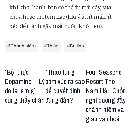
khi khởi hành, bạn có thể ăn trái cây, sữa
chua hoặc protein nạc (lưu ý ăn ít mặn, ít
béo để tránh gây mất nước, khó tiêu).
#
Chánh niệm
#
Thiền
#
Du lịch
“Bội thực
“Thao túng”
Four Seasons
Dopamine” - Lý
cảm xúc ra sao
Resort The
do ta làm gì
để quyết định
Nam Hải: Chốn
cũng thấy chán
đúng đắn?
nghỉ dưỡng đầy
chánh niệm và
giàu văn hoá