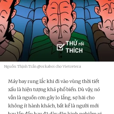
Nguồn: Thịnh Trần @orkaboi cho Vietcetera
Máy bay rung lắc khi đi vào vùng thời tiết
xấu là hiện tượng khá phổ biến. Dù vậy, nó
vẫn là nguồn cơn gây lo lắng, sợ hãi cho
không ít hành khách, bất kể là người mới
bay lần đầu hay đã dày dặn kinh nghiệm vi