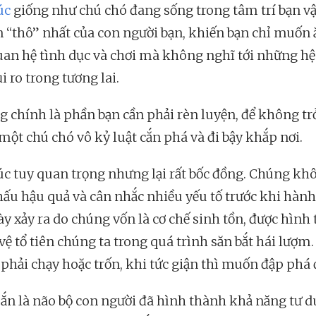
úc
giống như chú chó đang sống trong tâm trí bạn vậ
n “thô” nhất của con người bạn, khiến bạn chỉ muốn 
uan hệ tình dục và chơi mà không nghĩ tới những hệ
i ro trong tương lai.
g chính là phần bạn cần phải rèn luyện, để không tr
một chú chó vô kỷ luật cắn phá và đi bậy khắp nơi.
c tuy quan trọng nhưng lại rất bốc đồng. Chúng kh
hấu hậu quả và cân nhắc nhiều yếu tố trước khi hành
ày xảy ra do chúng vốn là cơ chế sinh tồn, được hình
vệ tổ tiên chúng ta trong quá trình săn bắt hái lượm.
 phải chạy hoặc trốn, khi tức giận thì muốn đập phá 
n là não bộ con người đã hình thành khả năng tư d