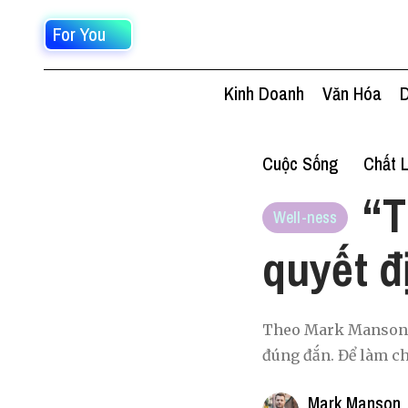
For You
Kinh Doanh
Văn Hóa
D
Cuộc Sống
Chất 
“T
Well-ness
quyết đ
Theo Mark Manson, c
đúng đắn. Để làm ch
Mark Manson