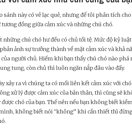
o sánh này có vẻ lạc quẻ, nhưng để tôi phân tích cho
ự tương đồng giữa cảm xúc và những chú chó.
t những chú chó hư đều có chủ tồi tệ. Mức độ kỷ luật
phản ảnh sự trưởng thành về mặt cảm xúc và khả n
của người chủ. Hiếm khi bạn thấy chú chó nào phá 
 lung tung, còn chủ thì luôn ngăn nắp đâu vào đấy.
ày xảy ra vì chúng ta có mối liên kết cảm xúc với chó
ông xử lý được cảm xúc của bản thân, thì cũng sẽ k
y được chó của bạn. Thế nên nếu bạn không biết kiề
mình, không biết nói “không” khi cần thiết thì đừn
hó.