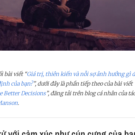
i bài viết “
Giá trị, thiên kiến và nỗi sợ ảnh hưởng gì 
định của bạn?
”, dưới đây là phần tiếp theo của bài viết 
e Better Decisions
”, đăng tải trên blog cá nhân của tác
Manson
.
xử với cảm xúc như cún cưng của bạ