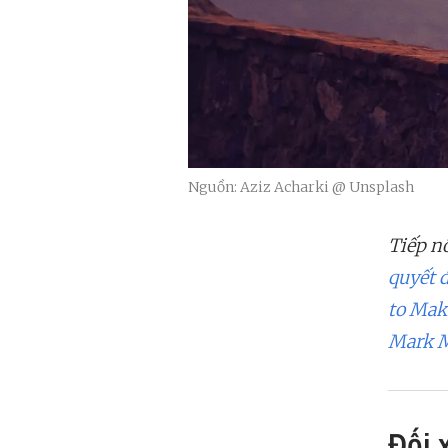
Nguồn: Aziz Acharki @ Unsplash
Tiếp nố
quyết 
to Mak
Mark 
Đối 