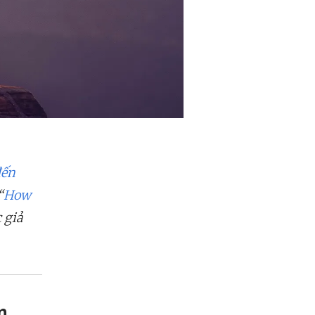
đến
“
How
 giả
n