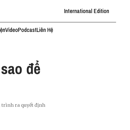
International Edition
iện
Video
Podcast
Liên Hệ
 sao để
trình ra quyết định