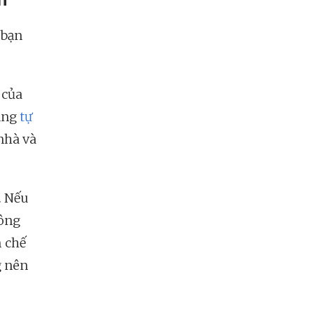
 bạn
 của
ăng
tự
nhà và
. Nếu
hông
m chế
g nên