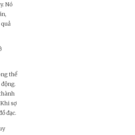
y. Nó
ăn,
 quả
ở
ông thể
 động.
 thành
 Khi sợ
đồ đạc.
uy