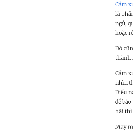
Cảm x
là phầ
ngủ, q
hoặc rủ
Đó cũn
thành 
Cảm xú
nhìn t
Điều n
để bảo 
hãi thì
May mắ