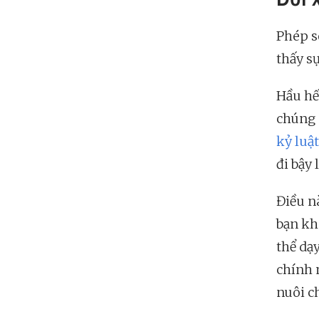
Phép s
thấy s
Hầu hế
chúng 
kỷ luật
đi bậy
Điều n
bạn kh
thể dạ
chính 
nuôi c