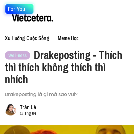
For You
Xu Hướng Cuộc Sống
Meme Học
Drakeposting - Thích
Well-ness
thì thích không thích thì
nhích
Drakeposting là gì mà sao vui?
Trân Lê
13 Thg 04