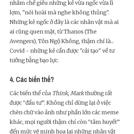
nhằm chế giễu những kẻ vừa ngốc vừa lì
lợm, "nói hoài mà nghe không thủng".
Những kẻ ngốc ở đây là các nhân vật mà ai
ai cũng quen mặt, từ Thanos (The
Avengers), Tôn Ngộ Không, thậm chí là...
Covid - những kẻ cần được "cải tạo" về tư
tưởng bằng bạo lực.
4. Các biến thể?
Các biến thể của
Think, Mark
thường rất
được “đầu tư”. Không chỉ dừng lại ở việc
chèn chữ vào ảnh như phần lớn các meme
khác, mọi người thậm chí còn “tâm huyết”
đến mức vẽ minh họa lại những nhân vật