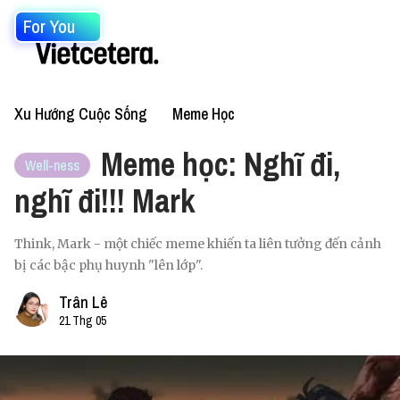
For You
Xu Hướng Cuộc Sống
Meme Học
Meme học: Nghĩ đi,
Well-ness
nghĩ đi!!! Mark
Think, Mark - một chiếc meme khiến ta liên tưởng đến cảnh
bị các bậc phụ huynh "lên lớp".
Trân Lê
21 Thg 05