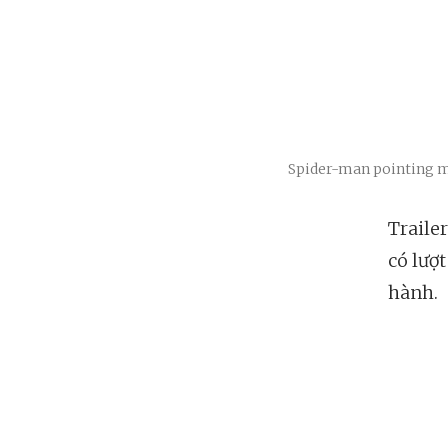
Spider-man pointing m
Traile
có lượ
hành.