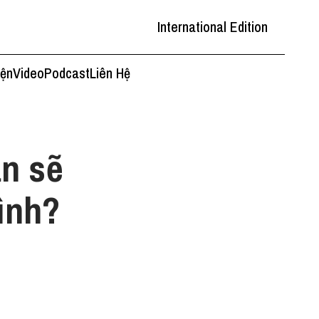
International Edition
iện
Video
Podcast
Liên Hệ
ạn sẽ
ình?