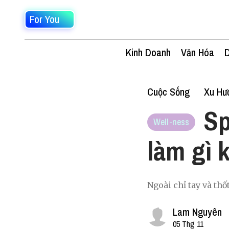
For You
Kinh Doanh
Văn Hóa
D
Cuộc Sống
Xu Hư
Sp
Well-ness
làm gì 
Ngoài chỉ tay và thố
Lam Nguyên
05 Thg 11