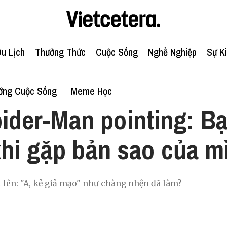
u Lịch
Thưởng Thức
Cuộc Sống
Nghề Nghiệp
Sự K
ớng Cuộc Sống
Meme Học
ider-Man pointing: B
khi gặp bản sao của m
t lên: "A, kẻ giả mạo" như chàng nhện đã làm?