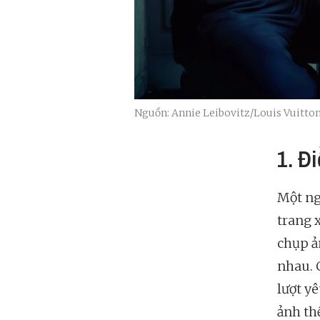
Nguồn: Annie Leibovitz/Louis Vuitton
1. Đ
Một ng
trang 
chụp ả
nhau. 
lượt y
ảnh th