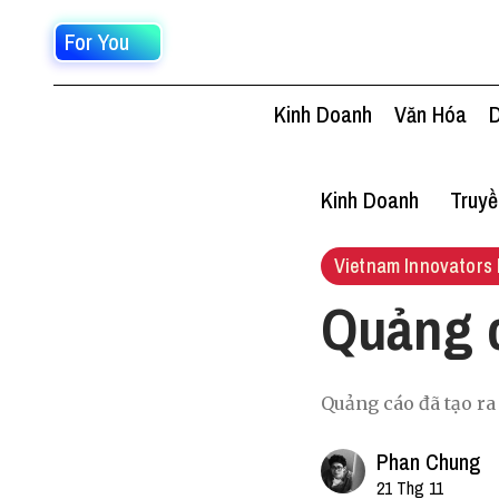
For You
Kinh Doanh
Văn Hóa
D
Kinh Doanh
Truy
Vietnam Innovators 
Quảng c
Quảng cáo đã tạo ra
Phan Chung
21 Thg 11