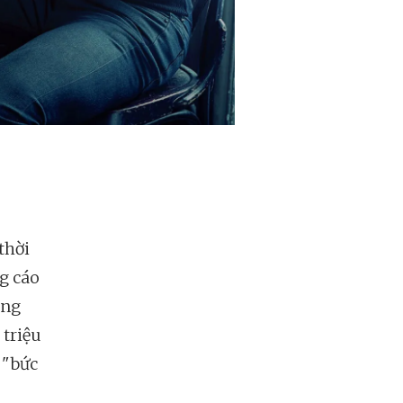
thời
ng cáo
ùng
 triệu
 "bức