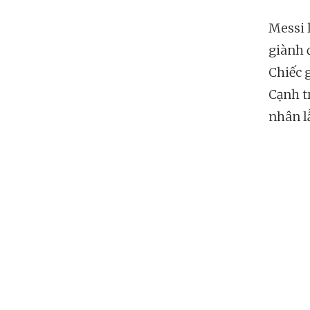
Messi 
giành 
Chiếc 
Cạnh t
nhân l