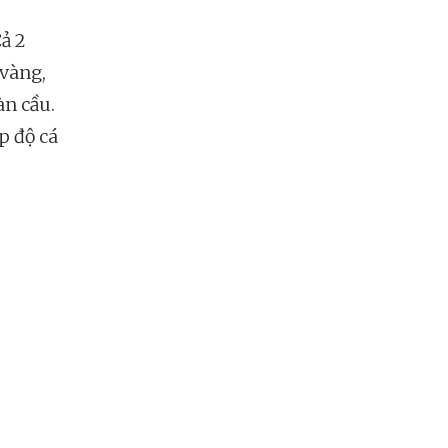
Cả 2
 vàng,
àn cầu.
p độ cá