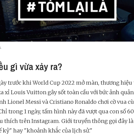
.
iều gì vừa xảy ra?
ày trước khi World Cup 2022 mở màn, thương hiệu 
xa xỉ Louis Vuitton gây sốt toàn cầu với bức ảnh quả
nh Lionel Messi và Cristiano Ronaldo chơi cờ vua c
Chỉ trong 1 ngày, tấm hình này đã vượt qua con số 60
êu thích trên Instagram. Giới truyền thông gọi đây là
ế kỷ" hay "khoảnh khắc của lịch sử."