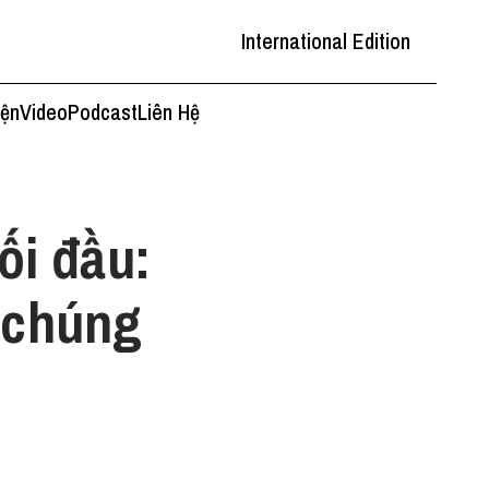
International Edition
iện
Video
Podcast
Liên Hệ
ối đầu:
 chúng