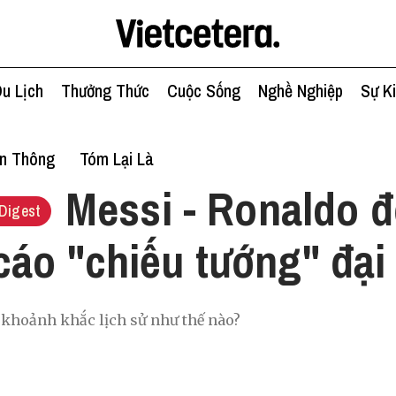
u Lịch
Thưởng Thức
Cuộc Sống
Nghề Nghiệp
Sự K
ền Thông
Tóm Lại Là
Messi - Ronaldo đ
Digest
áo "chiếu tướng" đại
 khoảnh khắc lịch sử như thế nào?