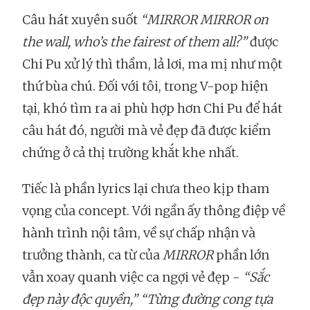
Câu hát xuyên suốt
“MIRROR MIRROR on
the wall, who’s the fairest of them all?”
được
Chi Pu xử lý thì thầm, lả lơi, ma mị như một
thứ bùa chú. Đối với tôi, trong V-pop hiện
tại, khó tìm ra ai phù hợp hơn Chi Pu để hát
câu hát đó, người mà vẻ đẹp đã được kiểm
chứng ở cả thị trường khắt khe nhất.
Tiếc là phần lyrics lại chưa theo kịp tham
vọng của concept. Với ngần ấy thông điệp về
hành trình nội tâm, về sự chấp nhận và
trưởng thành, ca từ của
MIRROR
phần lớn
vẫn xoay quanh việc ca ngợi vẻ đẹp -
“Sắc
đẹp này độc quyền,” “Từng đường cong tựa