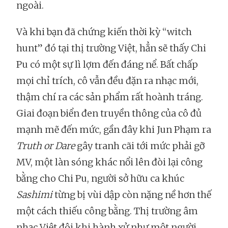
ngoài.
Và khi bạn đã chứng kiến thời kỳ “witch
hunt” đó tại thị trường Việt, hẳn sẽ thấy Chi
Pu có một sự lì lợm đến đáng nể. Bất chấp
mọi chỉ trích, cô vẫn đều đặn ra nhạc mới,
thậm chí ra các sản phẩm rất hoành tráng.
Giai đoạn biển đen truyền thông của cô đủ
mạnh mẽ đến mức, gần đây khi Jun Phạm ra
Truth or Dare
gây tranh cãi tới mức phải gỡ
MV, một làn sóng khác nổi lên đòi lại công
bằng cho Chi Pu, người sở hữu ca khúc
Sashimi
từng bị vùi dập còn nặng nề hơn thế
một cách thiếu công bằng. Thị trường âm
nhạc Việt đôi khi hành xử như một người