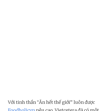
Với tinh thần “Ăn hết thế giới” luôn được
Foodholicvn
nêu cao, Vietcetera đã có một