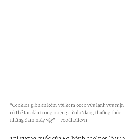
“Cookies giòn ăn kèm với kem oreo vừa lạnh vừa mịn
cứ thế tan dần trong miệng cứ như đang thưởng thức
những đám mây vậy,” – Foodholicvn.
Tại vương quốc của Bơ, bánh cookies là vua