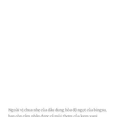
Ngoài vị chua nhẹ của dâu dung hòa độ ngọt của bingsu,
bạn còn cảm nhận được cả mùi thơm của kem vani.