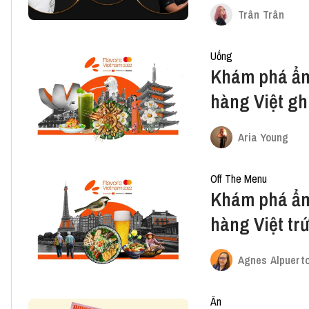
đầu bếp Mich
Trân Trân
Uống
Khám phá ẩm 
hàng Việt gh
Aria Young
Off The Menu
Khám phá ẩm 
hàng Việt tr
Agnes Alpuert
Ăn