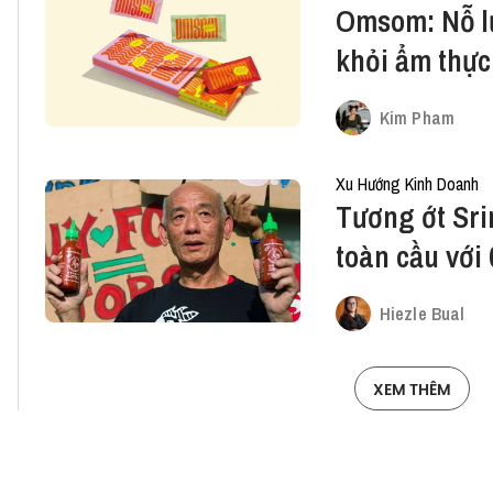
Omsom: Nỗ lự
khỏi ẩm thực
Kim Pham
Xu Hướng Kinh Doanh
Tương ớt Sri
toàn cầu với
Hiezle Bual
XEM THÊM