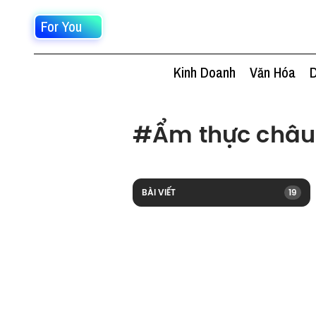
For You
Kinh Doanh
Văn Hóa
D
#
Ẩm thực châu
BÀI VIẾT
19