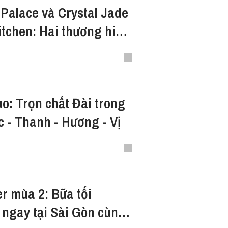
 Palace và Crystal Jade
tchen: Hai thương hiệu
ộc" có gì khác nhau?
: Trọn chất Đài trong
 - Thanh - Hương - Vị
r mùa 2: Bữa tối
ngay tại Sài Gòn cùng