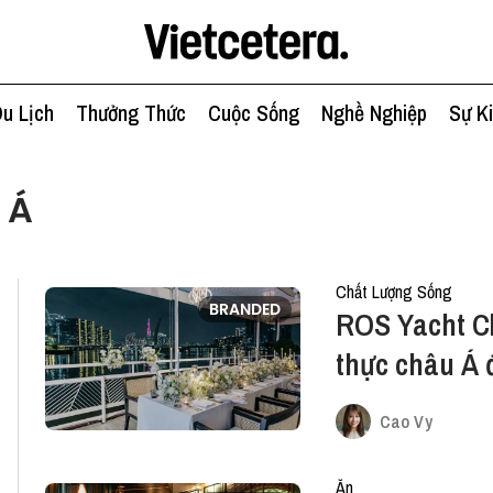
u Lịch
Thưởng Thức
Cuộc Sống
Nghề Nghiệp
Sự K
 Á
Chất Lượng Sống
BRANDED
ROS Yacht C
thực châu Á 
Gòn
Cao Vy
Ăn