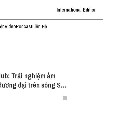
International Edition
iện
Video
Podcast
Liên Hệ
lub: Trải nghiệm ẩm
đương đại trên sông Sài