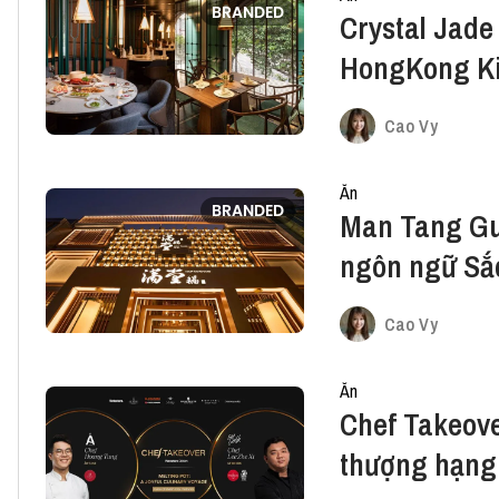
BRANDED
Crystal Jade
HongKong Ki
chung "gia t
Cao Vy
Ăn
BRANDED
Man Tang Guo
ngôn ngữ Sắc
Cao Vy
Ăn
Chef Takeove
thượng hạng 