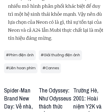
nhiều mô hình phân phối khác biệt để duy
trì một hệ sinh thái khỏe mạnh. Vậy nên dù
lựa chọn của Neon có là gì, thì sự tồn tại của
Neon và cả A24 lẫn Mubi thực chất lại là một
tín hiệu đáng mừng.
#
Phim điện ảnh
#
Giải thưởng điện ảnh
#
Liên hoan phim
#
Cannes
Spider-Man
The Odyssey:
Trường Hè,
Brand New
Như Odysseus
2001: Hoài
Day: Về nhà,
thách thức
niệm Y2K và