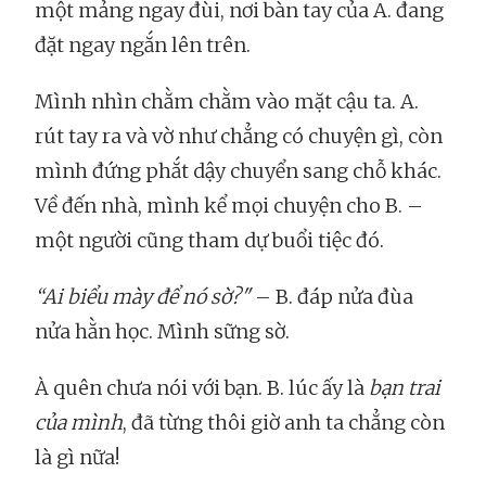
một mảng ngay đùi, nơi bàn tay của A. đang
đặt ngay ngắn lên trên.
Mình nhìn chằm chằm vào mặt cậu ta. A.
rút tay ra và vờ như chẳng có chuyện gì, còn
mình đứng phắt dậy chuyển sang chỗ khác.
Về đến nhà, mình kể mọi chuyện cho B. –
một người cũng tham dự buổi tiệc đó.
“Ai biểu mày để nó sờ?"
– B. đáp nửa đùa
nửa hằn học. Mình sững sờ.
À quên chưa nói với bạn. B. lúc ấy là
bạn trai
của mình
, đã từng thôi giờ anh ta chẳng còn
là gì nữa!