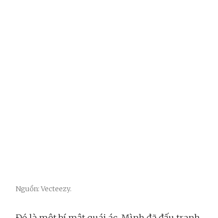
Nguồn: Vecteezy.
Đó là một bí mật quái ác. Mình đã đấu tranh