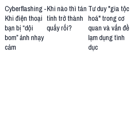
Cyberflashing -
Khi nào thì tán
Tư duy "gia tộc
Khi điện thoại
tỉnh trở thành
hoá" trong cơ
bạn bị “dội
quấy rối?
quan và vấn đề
bom” ảnh nhạy
lạm dụng tình
cảm
dục