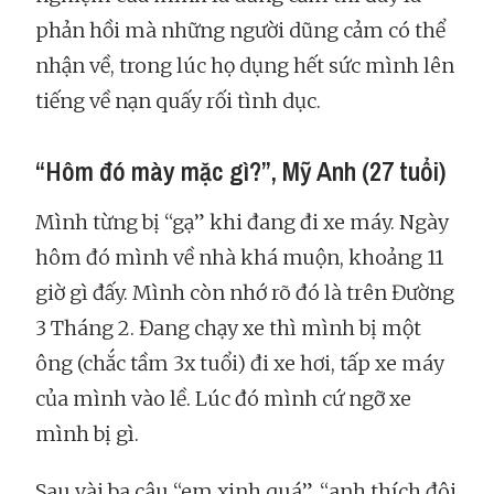
phản hồi mà những người dũng cảm có thể
nhận về, trong lúc họ dụng hết sức mình lên
tiếng về nạn quấy rối tình dục.
“Hôm đó mày mặc gì?”, Mỹ Anh (27 tuổi)
Mình từng bị “gạ” khi đang đi xe máy. Ngày
hôm đó mình về nhà khá muộn, khoảng 11
giờ gì đấy. Mình còn nhớ rõ đó là trên Đường
3 Tháng 2. Đang chạy xe thì mình bị một
ông (chắc tầm 3x tuổi) đi xe hơi, tấp xe máy
của mình vào lề. Lúc đó mình cứ ngỡ xe
mình bị gì.
Sau vài ba câu “em xinh quá”, “anh thích đôi