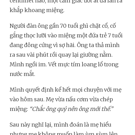
centimet nào, một cảm giác ướt át đã lan ra
khắp khoang miệng.
Người đàn ông gần 70 tuổi ghì chặt cổ, cố
gắng thọc lưỡi vào miệng một đứa trẻ 7 tuổi
đang đông cứng vì sợ hãi. Ông ta thả mình
ra sau vài phút rồi quay lại giường nằm.
Mình ngồi im. Vết mực tím loang lổ trong
nước mắt.
Mình quyết định kể hết mọi chuyện với mẹ
vào hôm sau. Mẹ vừa nấu cơm vừa chép
miệng:
“Chắc ông quý nên ông mới thế.”
Sau này nghĩ lại, mình đoán là mẹ hiểu
nhưng mẹ không muốn làm ùm sùm lên.