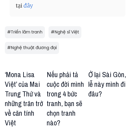
tại
đây
#
Triển lãm tranh
#
Nghệ sĩ Việt
#
Nghệ thuật đương đại
‘Mona Lisa
Nếu phải tả
Ở lại Sài Gòn,
Việt’ của Mai
cuộc đời mình
lễ này mình đi
Trung Thứ và
trong 4 bức
đâu?
những trăn trở
tranh, bạn sẽ
về căn tính
chọn tranh
Việt
nào?