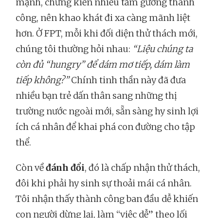
mạnh, chứng kiến nhiều tấm gương thành
công, nên khao khát đi xa càng mãnh liệt
hơn. Ở FPT, mỗi khi đối diện thử thách mới,
chúng tôi thường hỏi nhau:
“Liệu chúng ta
còn đủ “hungry” để dám mơ tiếp, dám làm
tiếp không?”
Chính tinh thần này đã đưa
nhiều bạn trẻ dấn thân sang những thị
trường nước ngoài mới, sẵn sàng hy sinh lợi
ích cá nhân để khai phá con đường cho tập
thể.
Còn về
đánh đổi
, đó là chấp nhận thử thách,
đôi khi phải hy sinh sự thoải mái cá nhân.
Tôi nhận thấy thành công ban đầu dễ khiến
con người dừng lại, làm “việc dễ” theo lối