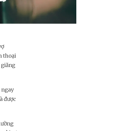
vợ
n thoại
ị giăng
o ngay
và được
phường