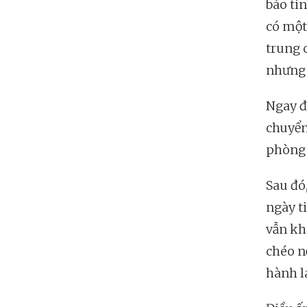
báo ti
có một
trung 
nhưng 
Ngay đ
chuyển
phòng 
Sau đó
ngày t
vẫn kh
chéo n
hành l