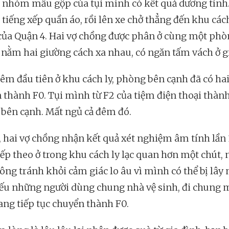
n nhóm mẫu gộp của tụi mình có kết quả dương tính.
 tiếng xếp quần áo, rồi lên xe chở thẳng đến khu cách
của Quận 4. Hai vợ chồng được phân ở cùng một phò
nằm hai giường cách xa nhau, có ngăn tấm vách ở g
êm đầu tiên ở khu cách ly, phòng bên cạnh đã có hai
 thành F0. Tụi mình từ F2 của tiệm điện thoại thành
bên cạnh. Mất ngủ cả đêm đó.
, hai vợ chồng nhận kết quả xét nghiệm âm tính lần 
iếp theo ở trong khu cách ly lạc quan hơn một chút,
ông tránh khỏi cảm giác lo âu vì mình có thể bị lây
ếu những người dùng chung nhà vệ sinh, đi chung 
ang tiếp tục chuyển thành F0.