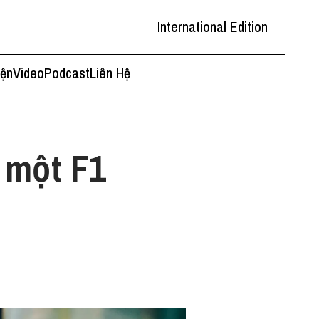
International Edition
iện
Video
Podcast
Liên Hệ
 một F1