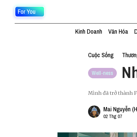
For You
Kinh Doanh
Văn Hóa
D
Cuộc Sống
Thươn
Nh
Well-ness
Mình đã trở thành F1
Mai Nguyễn (H
02 Thg 07