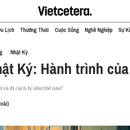
u Lịch
Thưởng Thức
Cuộc Sống
Nghề Nghiệp
Sự K
g
Nhật Ký
ật Ký: Hành trình của
 và đi cách ly như thế nào?
oài)