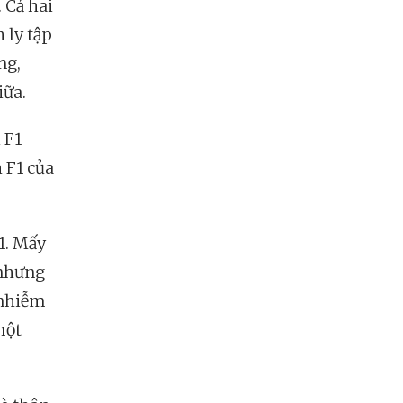
 Cả hai
 ly tập
ng,
iữa.
 F1
 F1 của
1. Mấy
 nhưng
 nhiễm
một