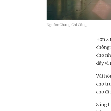
Nguồn: Chung Chí Công
Hơn 2 
chồng 
cho nhâ
dây vì 
Vài hô
cho tr
cho đi
Sáng h