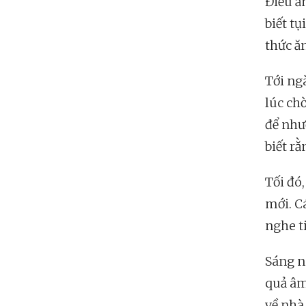
Điều ấm
biết t
thức ăn
Tới ng
lúc ch
để như
biết rằ
Tối đó,
mới. C
nghe t
Sáng n
quả âm 
về nhà