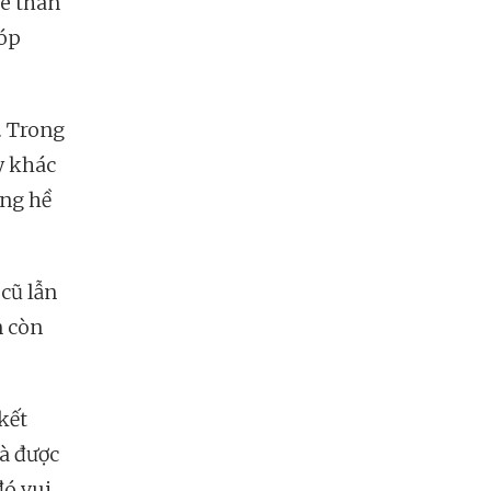
bè thân
góp
. Trong
y khác
ông hề
 cũ lẫn
n còn
kết
là được
đó vui