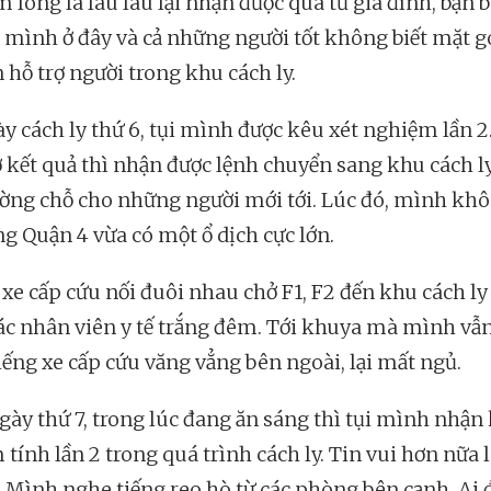
 lòng là lâu lâu lại nhận được quà từ gia đình, bạn 
ụi mình ở đây và cả những người tốt không biết mặt 
 hỗ trợ người trong khu cách ly.
ày cách ly thứ 6, tụi mình được kêu xét nghiệm lần 2
ờ kết quả thì nhận được lệnh chuyển sang khu cách l
ờng chỗ cho những người mới tới. Lúc đó, mình kh
ng Quận 4 vừa có một ổ dịch cực lớn.
 xe cấp cứu nối đuôi nhau chở F1, F2 đến khu cách ly
ác nhân viên y tế trắng đêm. Tới khuya mà mình vẫ
iếng xe cấp cứu văng vẳng bên ngoài, lại mất ngủ.
gày thứ 7, trong lúc đang ăn sáng thì tụi mình nhận 
tính lần 2 trong quá trình cách ly. Tin vui hơn nữa 
. Mình nghe tiếng reo hò từ các phòng bên cạnh. Ai 