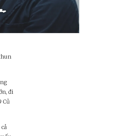
 thun
ơng
n, đi
9 Củ
 cả