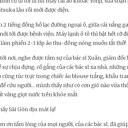
ình cứ ủi tới ủi lui mấy cái áo khoác Yohji, sửa soạ
itsuka lâu rồi mới được diện.
 2 tiếng đồng hồ lạc đường ngoại ô, giữa cái nắng ga
i tới được bệnh viện. Máy lạnh ô tô thì bật hết cỡ đ
làm phiền 2-3 lớp áo thu-đông nóng muốn tắt thở!
tới nơi, nghe được tâm sự của bác sĩ Xuân, giám đốc
ề sự chịu đựng, cố gắng của các bác sĩ xa nhà, những
 cũng túc trực trong chiếc áo blouse trắng, khẩu tra
 để cứu người… mình thấy như có cơn gió nào vừa th
ất văng giọt nước trên khóe mắt.
hấy Sài Gòn dịu mát lạ!
ảm ơn tấm lòng của mọi người, của các bác sĩ, đã gi