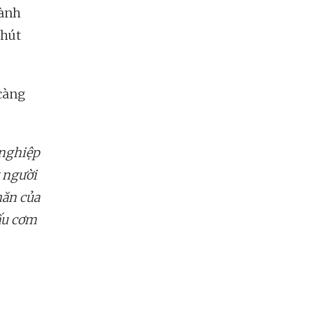
hành
chút
càng
nghiệp
 người
hăn của
nấu cơm