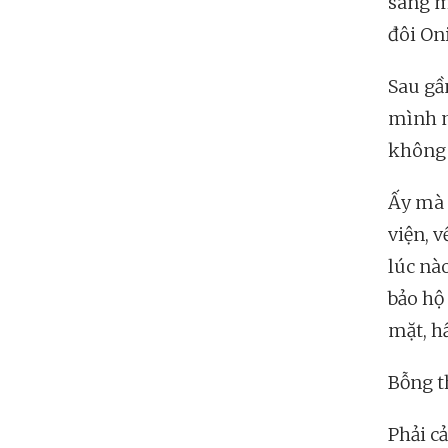
sáng m
đôi On
Sau gần
mình mớ
không 
Ấy mà 
viện, v
lúc nào
bảo hộ
mặt, h
Bỗng t
Phải c