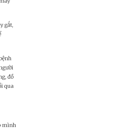
n mấy
y gắt,
ể
 bệnh
 người
ng, đồ
ổi qua
úp mình