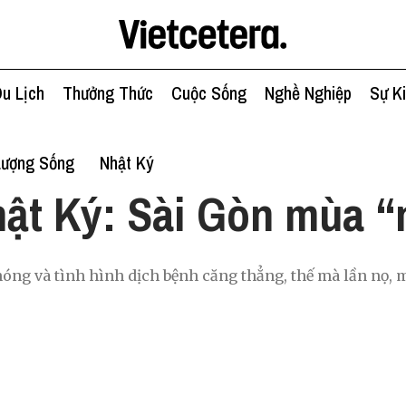
u Lịch
Thưởng Thức
Cuộc Sống
Nghề Nghiệp
Sự K
Lượng Sống
Nhật Ký
ật Ký: Sài Gòn mùa 
 nóng và tình hình dịch bệnh căng thẳng, thế mà lần nọ, 