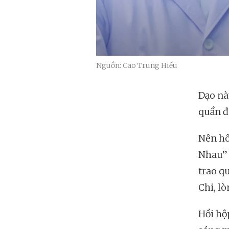
Nguồn: Cao Trung Hiếu
Dạo nà
quần đ
Nên hô
Nhau” 
trao qu
Chi, l
Hồi hộp