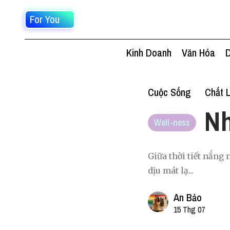
For You
Kinh Doanh
Văn Hóa
D
Cuộc Sống
Chất 
Nh
Well-ness
Giữa thời tiết nắng
dịu mát lạ...
An Bảo
15 Thg 07