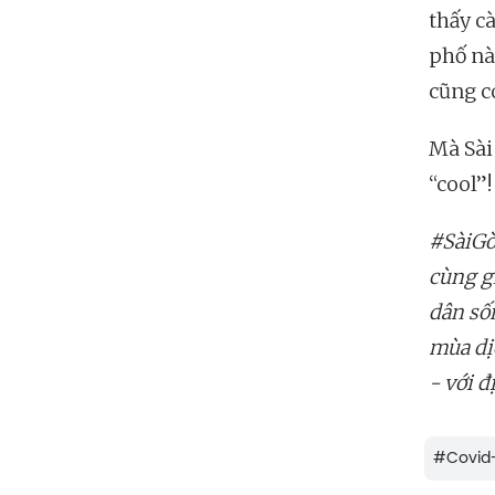
thấy c
phố này
cũng c
Mà Sài
“cool”
#SàiGò
cùng g
dân số
mùa dị
- với 
#
Covid