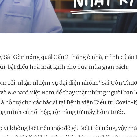
y Sài Gòn nóng quá! Gần 2 tháng ở nhà, mình cứ áo
ùi, bật điều hoà mát lạnh cho qua mùa giãn cách.
m rồi, nhận nhiệm vụ đại diện nhóm “Sài Gòn Thư
và Menard Việt Nam để thay mặt những người bạn lớ
à hỗ trợ cho các bác sĩ tại Bệnh viện Điều trị Covid-1
òng mình cứ hồi hộp, rộn ràng từ mấy hôm trước.
 vì không biết nên mặc đồ gì. Biết trời nóng, vậy mà