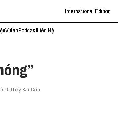
International Edition
iện
Video
Podcast
Liên Hệ
“nóng”
mình thấy Sài Gòn