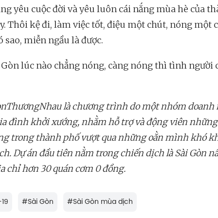
àng yêu cuộc đời và yêu luôn cái nắng mùa hè của t
. Thôi kệ đi, làm việc tốt, điệu một chút, nóng một 
ó sao, miễn ngầu là được.
 Gòn lúc nào chẳng nóng, càng nóng thì tình người 
!
nThươngNhau là chương trình do một nhóm doanh 
ia đình khởi xướng, nhằm hỗ trợ và động viên những
ng trong thành phố vượt qua những oằn mình khó k
ch. Dự án đầu tiên nằm trong chiến dịch là Sài Gòn 
địa chỉ hơn 30 quán cơm 0 đồng.
-19
#
Sài Gòn
#
Sài Gòn mùa dịch