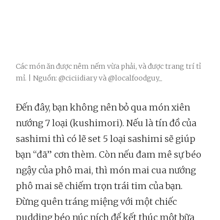
Các món ăn được nêm nếm vừa phải, và được trang trí tỉ
mỉ. | Nguồn: @ciciidiary và @localfoodguy_
Đến đây, bạn không nên bỏ qua món xiên
nướng 7 loại (kushimori). Nếu là tín đồ của
sashimi thì có lẽ set 5 loại sashimi sẽ giúp
bạn “đã” cơn thèm. Còn nếu đam mê sự béo
ngậy của phô mai, thì món mai cua nướng
phô mai sẽ chiếm trọn trái tim của bạn.
Đừng quên tráng miệng với một chiếc
pudding béo núc ních để kết thúc một bữa