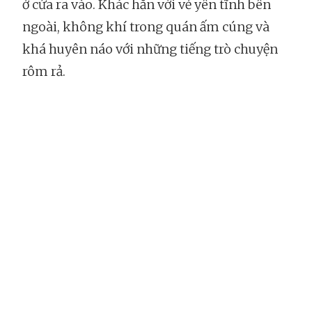
ở cửa ra vào. Khác hẳn với vẻ yên tĩnh bên
ngoài, không khí trong quán ấm cúng và
khá huyên náo với những tiếng trò chuyện
rôm rả.