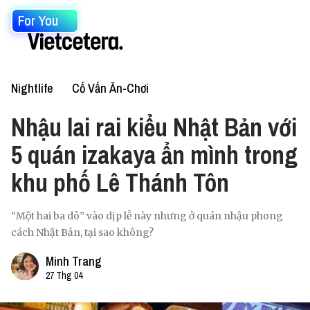
For You
Nightlife
Cố Vấn Ăn-Chơi
Nhậu lai rai kiểu Nhật Bản với
5 quán izakaya ẩn mình trong
khu phố Lê Thánh Tôn
“Một hai ba dô” vào dịp lễ này nhưng ở quán nhậu phong
cách Nhật Bản, tại sao không?
Minh Trang
27 Thg 04