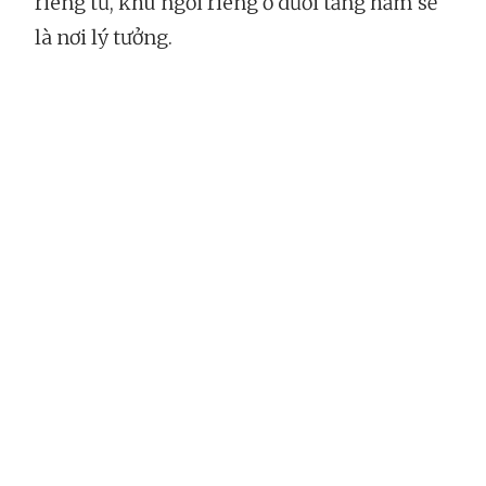
riêng tư, khu ngồi riêng ở dưới tầng hầm sẽ
là nơi lý tưởng.