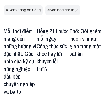
#
Cẩm nang ăn uống
#
Văn hoá ẩm thực
Mỗi thời điểm
Uống 2 lít nước
Phở: Gói ghém
mang đến
mỗi ngày:
muôn vị nhân
những hương vị
Công thức sức
gian trong một
độc nhất: Góc
khỏe hay lời
bát ăn
nhìn của kỹ sư
khuyên lỗi
nông nghiệp,
thời?
đầu bếp
chuyên nghiệp
và bà tôi