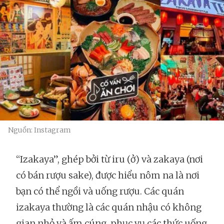
Nguồn: Instagram
“Izakaya”, ghép bởi từ iru (ở) và zakaya (nơi
có bán rượu sake), được hiểu nôm na là nơi
bạn có thể ngồi và uống rượu. Các quán
izakaya thường là các quán nhậu có không
gian nhỏ và ấm cúng, phục vụ các thức uống