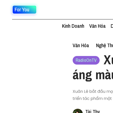
For You
Kinh Doanh
Văn Hóa
D
Văn Hóa
Nghệ Thu
X
RadioOnTV
áng màu
Xuân Lê bắt đầu mọ
triển tác phẩm một 
Tài Thy