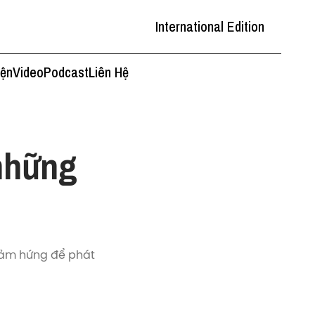
International Edition
iện
Video
Podcast
Liên Hệ
những
cảm hứng để phát