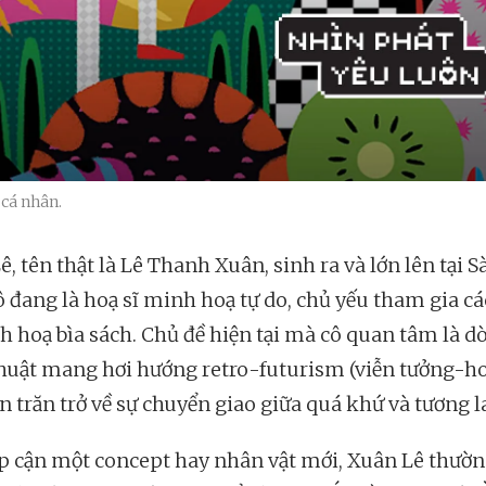
 cá nhân.
, tên thật là Lê Thanh Xuân, sinh ra và lớn lên tại S
ô đang là hoạ sĩ minh hoạ tự do, chủ yếu tham gia cá
h hoạ bìa sách. Chủ đề hiện tại mà cô quan tâm là d
huật mang hơi hướng retro-futurism (viễn tưởng-ho
n trăn trở về sự chuyển giao giữa quá khứ và tương la
ếp cận một concept hay nhân vật mới, Xuân Lê thườ