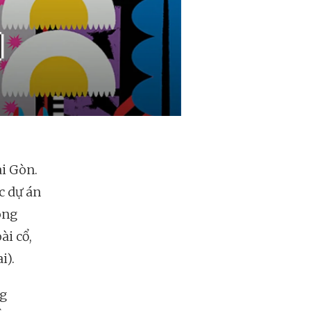
ài Gòn.
c dự án
òng
ài cổ,
i).
ng