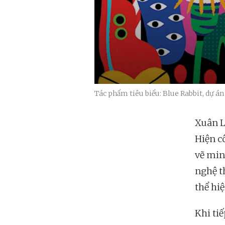
Tác phẩm tiêu biểu: Blue Rabbit, dự án
Xuân Lê
Hiện c
vẽ min
nghệ t
thể hiệ
Khi ti