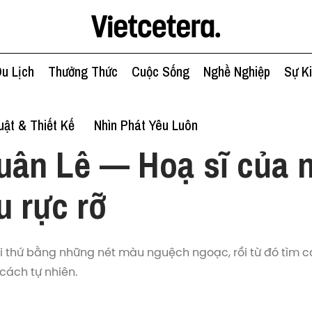
u Lịch
Thưởng Thức
Cuộc Sống
Nghề Nghiệp
Sự K
ật & Thiết Kế
Nhìn Phát Yêu Luôn
uân Lê — Hoạ sĩ của 
 rực rỡ
i thứ bằng những nét màu nguệch ngoạc, rồi từ đó tìm 
cách tự nhiên.