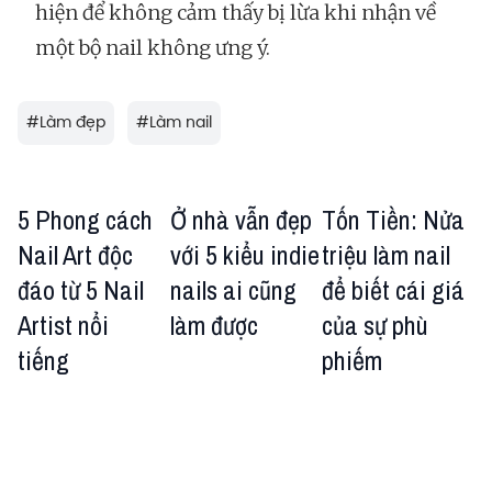
hiện để không cảm thấy bị lừa khi nhận về
một bộ nail không ưng ý.
#
Làm đẹp
#
Làm nail
5 Phong cách
Ở nhà vẫn đẹp
Tốn Tiền: Nửa
Nail Art độc
với 5 kiểu indie
triệu làm nail
đáo từ 5 Nail
nails ai cũng
để biết cái giá
Artist nổi
làm được
của sự phù
tiếng
phiếm