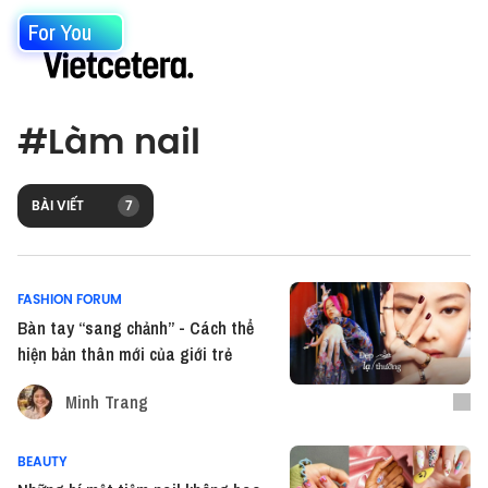
For You
#
Làm nail
BÀI VIẾT
7
FASHION FORUM
Bàn tay “sang chảnh” - Cách thể
hiện bản thân mới của giới trẻ
Minh Trang
BEAUTY