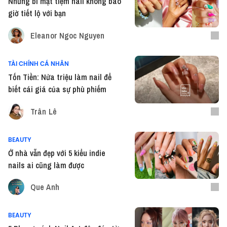
Những bí mật tiệm nail không bao
giờ tiết lộ với bạn
Eleanor Ngoc Nguyen
TÀI CHÍNH CÁ NHÂN
Tốn Tiền: Nửa triệu làm nail để
biết cái giá của sự phù phiếm
Trân Lê
BEAUTY
Ở nhà vẫn đẹp với 5 kiểu indie
nails ai cũng làm được
Que Anh
BEAUTY