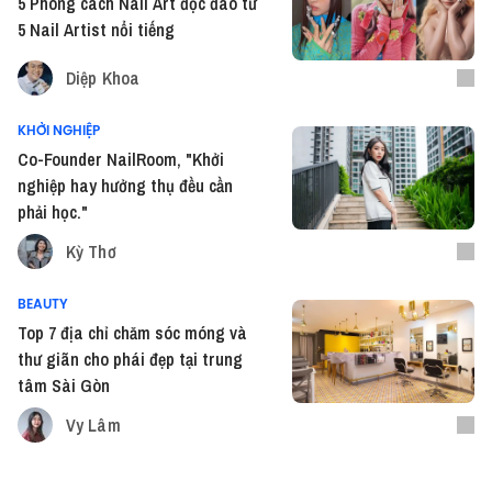
5 Phong cách Nail Art độc đáo từ
5 Nail Artist nổi tiếng
Diệp Khoa
KHỞI NGHIỆP
Co-Founder NailRoom, "Khởi
nghiệp hay hưởng thụ đều cần
phải học."
Kỳ Thơ
BEAUTY
Top 7 địa chỉ chăm sóc móng và
thư giãn cho phái đẹp tại trung
tâm Sài Gòn
Vy Lâm