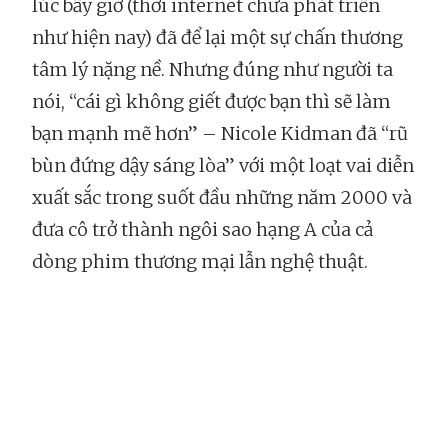
lúc bấy giờ (thời internet chưa phát triển
như hiện nay) đã để lại một sự chấn thương
tâm lý nặng nề. Nhưng đúng như người ta
nói, “cái gì không giết được bạn thì sẽ làm
bạn mạnh mẽ hơn” – Nicole Kidman đã “rũ
bùn đứng dậy sáng lòa” với một loạt vai diễn
xuất sắc trong suốt đầu những năm 2000 và
đưa cô trở thành ngôi sao hạng A của cả
dòng phim thương mại lẫn nghệ thuật.