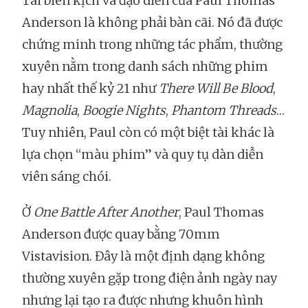
Tài biên kịch và đạo diễn của Paul Thomas
Anderson là không phải bàn cãi. Nó đã được
chứng minh trong những tác phẩm, thường
xuyên nằm trong danh sách những phim
hay nhất thế kỷ 21 như
There Will Be Blood
,
Magnolia
,
Boogie Nights
,
Phantom Threads
…
Tuy nhiên, Paul còn có một biệt tài khác là
lựa chọn “màu phim” và quy tụ dàn diễn
viên sáng chói.
Ở
One Battle After Another
, Paul Thomas
Anderson được quay bằng 70mm
Vistavision. Đây là một định dạng không
thường xuyên gặp trong điện ảnh ngày nay
nhưng lại tạo ra được nhưng khuôn hình