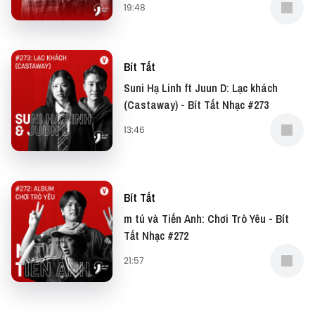
19:48
Bít Tất
Suni Hạ Linh ft Juun D: Lạc khách
(Castaway) - Bít Tất Nhạc #273
13:46
Bít Tất
m tú và Tiến Anh: Chơi Trò Yêu - Bít
Tất Nhạc #272
21:57