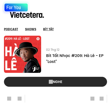
For You
PODCAST
SHOWS
BÍT TẤT
02 Thg 12
Bít Tất Nhạc #209: Hà Lê - EP
"Lost"
NGHE