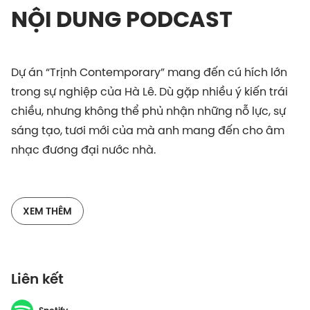
NỘI DUNG PODCAST
Dự án “Trịnh Contemporary” mang đến cú hích lớn
trong sự nghiệp của Hà Lê. Dù gặp nhiều ý kiến trái
chiều, nhưng không thể phủ nhận những nỗ lực, sự
sáng tạo, tươi mới của mà anh mang đến cho âm
nhạc đương đại nước nhà.
Mới đây, nam ca sỹ đã quay trở lại với một EP gồm 3
bài ca khúc là “Khói”, “Quay Lại Giường Đi Em” và
XEM THÊM
Whisky. Một lần nữa, Hà Lê lại khiến khán giả không
khỏi thán phục vì sự đa tài của mình. EP lột tả cảm
giác “lạc lối”, luồn lách vào những góc ngách tăm
Liên kết
tối của con người.