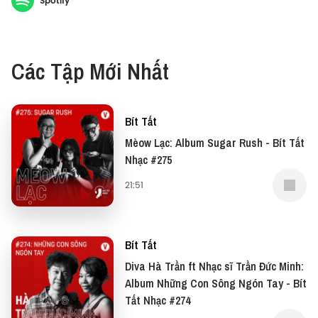
Spotify
Bít Tất Nhạc đã có cơ hội trò chuyện cùng anh để
nghe anh chia sẻ về dự án mới này. Cùng dành thời
gian cuối tuần thư giãn cùng Hà Lê và Bít Tất Nhạc
Các Tập Mới Nhất
nhé!
Bít Tất
Mèow Lạc: Album Sugar Rush - Bít Tất
Nhạc #275
21:51
Bít Tất
Diva Hà Trần ft Nhạc sĩ Trần Đức Minh:
Album Những Con Sông Ngón Tay - Bít
Tất Nhạc #274