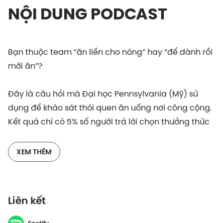
NỘI DUNG PODCAST
Bạn thuộc team “ăn liền cho nóng” hay “để dành rồi
mới ăn”?
Đây là câu hỏi mà Đại học Pennsylvania (Mỹ) sử
dụng để khảo sát thói quen ăn uống nơi công cộng.
Kết quả chỉ có 5% số người trả lời chọn thưởng thức
miếng ngon đầu tiên, trong khi 35% muốn giữ nó đến
cuối mới nhâm nhi.
XEM THÊM
Không chỉ việc ăn uống, tâm lý này còn xuất hiện
trong nhiều khía cạnh khác. Chẳng hạn trong show
Liên kết
ca nhạc, các nghệ sĩ hot nhất luôn được “ém hàng”
đến cuối. Đó là bởi não bộ đặc biệt ưu tiên những