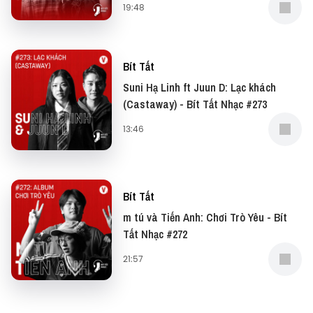
19:48
Bít Tất
Suni Hạ Linh ft Juun D: Lạc khách
(Castaway) - Bít Tất Nhạc #273
13:46
Bít Tất
m tú và Tiến Anh: Chơi Trò Yêu - Bít
Tất Nhạc #272
21:57