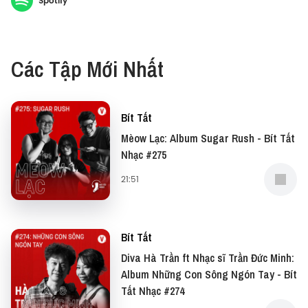
Spotify
khoảnh khắc cuối cùng của một trải nghiệm. Cùng 2
editor Trân Lê và Hiền Lê lý giải hiện tượng trên trong
tập Bít Tất Tâm Lý này nhé.
Các Tập Mới Nhất
Thịnh Trần @orkaboi cho Vietcetera
Bít Tất
#BitTat #Podcast #Vietcetera #BitTatTamLy
Mèow Lạc: Album Sugar Rush - Bít Tất
Nhạc #275
21:51
Bít Tất
Diva Hà Trần ft Nhạc sĩ Trần Đức Minh:
Album Những Con Sông Ngón Tay - Bít
Tất Nhạc #274