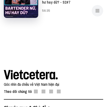
hư hay dữ? - S2#7
quầy bar và nhà hàng trên khắp thế giới.
56:35
Tìm hiểu thêm về Zacapa Rum tại:
https://www.zacaparum.com/
#CoiMoHappyHour #Vietcetera # Podcast
#ZacapaRum #Zacapa #drinkresponsibly18+
Góc nhìn đa chiều về Việt Nam hiện đại
Theo dõi chúng tôi