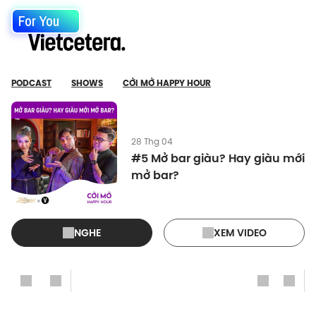
For You
PODCAST
SHOWS
CỞI MỞ HAPPY HOUR
28 Thg 04
#5 Mở bar giàu? Hay giàu mới
mở bar?
NGHE
XEM VIDEO