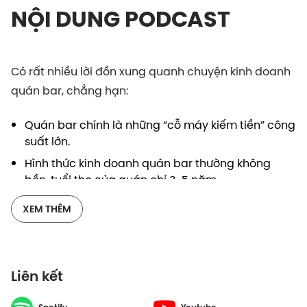
NỘI DUNG PODCAST
Có rất nhiều lời đồn xung quanh chuyện kinh doanh
quán bar, chẳng hạn:
Quán bar chính là những “cỗ máy kiếm tiền” công
suất lớn.
Hình thức kinh doanh quán bar thường không
bền, tuổi thọ của quán chỉ 3-5 năm.
Không gian, cấu trúc bài trí bên trong là quan
XEM THÊM
trọng nhất, không quan trọng địa điểm.
Liệu những lời truyền miệng đó có phải là sự thật?
Cởi Mở Happy Hour tập 5, Dustin, Minh Trang và
Liên kết
bartender Leo sẽ khai thác những câu chuyện xung