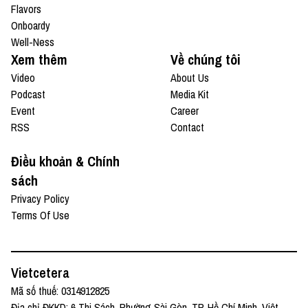
Flavors
Onboardy
Well-Ness
Xem thêm
Về chúng tôi
Video
About Us
Podcast
Media Kit
Event
Career
RSS
Contact
Điều khoản & Chính
sách
Privacy Policy
Terms Of Use
Vietcetera
Mã số thuế: 0314912825
Địa chỉ ĐKKD: 6 Thi Sách, Phường Sài Gòn, TP. Hồ Chí Minh, Việt