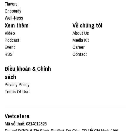
Flavors
Onboardy
Well-Ness
Xem thêm
Về chúng tôi
Video
About Us
Podcast
Media Kit
Event
Career
RSS
Contact
Điều khoản & Chính
sách
Privacy Policy
Terms Of Use
Vietcetera
Mã số thuế: 0314912825
Địa chỉ ĐKKD: 6 Thi Sách, Phường Sài Gòn, TP. Hồ Chí Minh, Việt