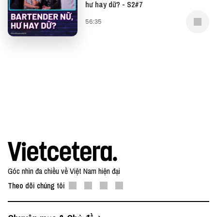
hư hay dữ? - S2#7
Diageo là thương hiệu hàng đầu thế giới về đồ uống
có cồn, với bộ sưu tập các tên tuổi đình đám như
56:35
Johnnie Walker, The Singleton & Mortlach Whiskies,
Cîroc và Ketel One vodkas, Zacapa, Don Julio,
Baileys, Tanqueray and Guinness. Để biết thêm
thông tin về Diageo và các hoạt động của chúng
tôi, hãy truy cập trang web www.diageo.com
Góc nhìn đa chiều về Việt Nam hiện đại
Theo dõi chúng tôi