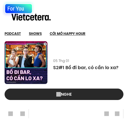
For You
PODCAST
SHOWS
CỞI MỞ HAPPY HOUR
05 Thg 01
S2#1 Bồ đi bar, có cần lo xa?
NGHE