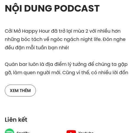
NỘI DUNG PODCAST
Cởi Mở Happy Hour đã trở lại mùa 2 với nhiều hơn
những bóc tách về ngóc ngách night life. Đón nghe
đều đặn mỗi tuần bạn nhé!
Quán bar luôn là địa điểm lý tưởng để chúng ta gặp
gỡ, làm quen người mới. Cũng vì thế, có nhiều lời đồn
đoán sinh ra để áp đặt những mối quan hệ bắt đầu
từ đây:
XEM THÊM
Tình trong bar, có đi xa?
Người yêu sẽ không muốn bạn đi bar, đặc biệt đi
Liên kết
với người khác giới?
Có người yêu rồi thì lên bar làm gì?