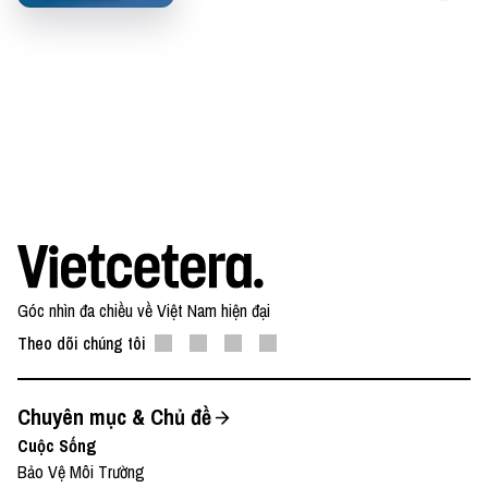
https://www.buymeacoffee.com/vietcetera
Nếu có bất cứ góp ý, phản hồi hay mong muốn hợp
tác, bạn có thể gửi email về địa chỉ
team@vietcetera.com
Góc nhìn đa chiều về Việt Nam hiện đại
Theo dõi chúng tôi
Chuyên mục & Chủ đề
Cuộc Sống
Bảo Vệ Môi Trường