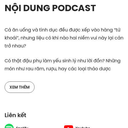
NỘI DUNG PODCAST
Cả ăn uống và tình dục đều được xếp vào hàng “tứ
khoái”, nhưng liệu có khi nào hai niềm vui này lại cản
trở nhau?
Có thật đậu phụ làm yếu sinh lý như lời đồn? Những
món như rau răm, rượu, hay các loại thảo dược
được ca ngợi vì tác dụng tăng cường sinh lý có thực
sự hiệu quả? Và những loại thực phẩm tưởng chừng
XEM THÊM
vô hại nhưng lại có thể ảnh hưởng đến 'cuộc yêu'
ngay trong buổi hẹn hò lãng mạn, hay thậm chí gây
hại cho sức khỏe tình dục khi sử dụng lâu dài.
Liên kết
Trong tập 7 của Cởi Mở, hãy cùng bác sĩ Vũ Đức