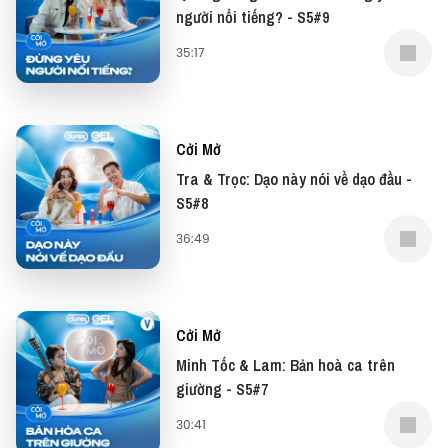
#CoiMo #Vietcetera #Vietcetera_Podcast
người nổi tiếng? - S5#9
#CM_S4_7
35:17
—
Đừng quên có thể xem bản video của podcast này
Cởi Mở
tại: YouTube
Tra & Trọc: Dạo này nói về dạo đầu -
S5#8
Và đọc những bài viết thú vị tại website: Vietcetera
36:49
—
Yêu thích tập podcast này, bạn có thể donate tại:
Cởi Mở
Minh Tốc & Lam: Bản hoà ca trên
● Patreon:
https://www.patreon.com/vietcetera
giường - S5#7
● Buy me a coffee:
30:41