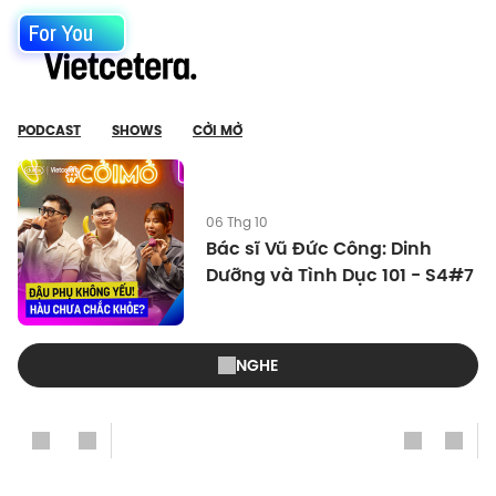
For You
PODCAST
SHOWS
CỞI MỞ
06 Thg 10
Bác sĩ Vũ Đức Công: Dinh
Dưỡng và Tình Dục 101 - S4#7
NGHE