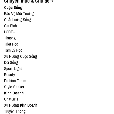
● Patreon:
https://www.patreon.com/vietcetera
Chuyên mục & Chủ đề
Cuộc Sống
● Buy me a coffee:
Bảo Vệ Môi Trường
Chất Lượng Sống
https://www.buymeacoffee.com/vietcetera
Gia Đình
LGBT+
Nếu có bất cứ góp ý, phản hồi hay mong muốn hợp
Thương
tác, bạn có thể gửi email về địa chỉ
Triết Học
team@vietcetera.com
Tâm Lý Học
Xu Hướng Cuộc Sống
Đời Sống
Sport-Light
Beauty
Fashion Forum
Style Seeker
Kinh Doanh
ChatGPT
Xu Hướng Kinh Doanh
Truyền Thông