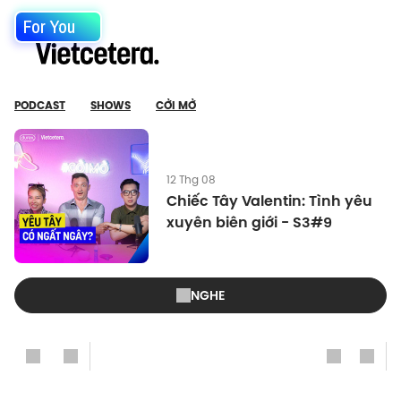
For You
PODCAST
SHOWS
CỞI MỞ
12 Thg 08
Chiếc Tây Valentin: Tình yêu
xuyên biên giới - S3#9
NGHE