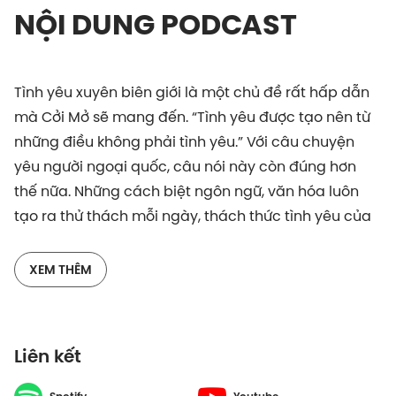
NỘI DUNG PODCAST
Tình yêu xuyên biên giới là một chủ đề rất hấp dẫn
mà Cởi Mở sẽ mang đến. “Tình yêu được tạo nên từ
những điều không phải tình yêu.” Với câu chuyện
yêu người ngoại quốc, câu nói này còn đúng hơn
thế nữa. Những cách biệt ngôn ngữ, văn hóa luôn
tạo ra thử thách mỗi ngày, thách thức tình yêu của
cả hai.
XEM THÊM
Những niềm vui và thách thức khi yêu người ngoại
quốc là gì? Cả hai vượt qua những khác biệt văn
Liên kết
hóa và cái nhìn xã hội ra sao để đi đến hạnh phúc
đích thực? Cùng tìm hiểu thông qua podcast Cởi Mở