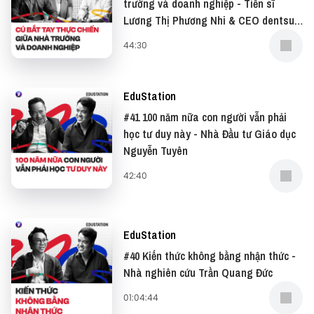
trường và doanh nghiệp - Tiến sĩ
Lương Thị Phương Nhi & CEO dentsu
Chân thành cảm ơn FindingSchool đã đồng hành
Redder Nguyễn Duy Thông
cùng Edustation US Boarding Schools Edition.
44:30
—
EduStation
#41 100 năm nữa con người vẫn phải
học tư duy này - Nhà Đầu tư Giáo dục
Đừng quên có thể xem bản video của podcast này
Nguyễn Tuyên
tại: YouTube
Và đọc những bài viết thú vị tại website: Vietcetera
42:40
—
EduStation
Yêu thích tập podcast này, bạn có thể donate cho
#40 Kiến thức không bằng nhận thức -
EduStation tại:
Nhà nghiên cứu Trần Quang Đức
01:04:44
● Patreon:
https://www.patreon.com/vietcetera