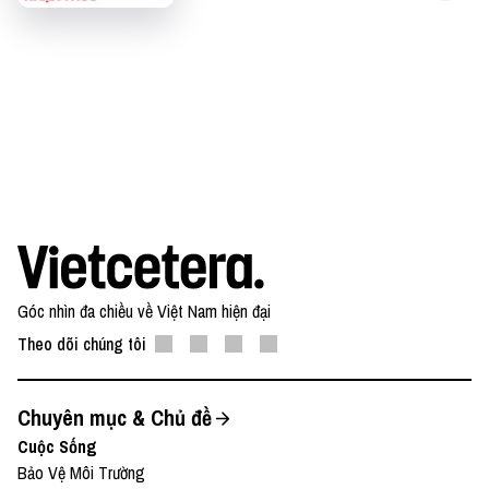
● Buy me a coffee:
https://www.buymeacoffee.com/vietcetera
Ngoài ra bạn còn có thể gửi email nhận xét, phản
hồi và ý tưởng cho Podcast về địa chỉ
team@vietcetera.com
.
Góc nhìn đa chiều về Việt Nam hiện đại
Theo dõi chúng tôi
Chuyên mục & Chủ đề
Cuộc Sống
Bảo Vệ Môi Trường