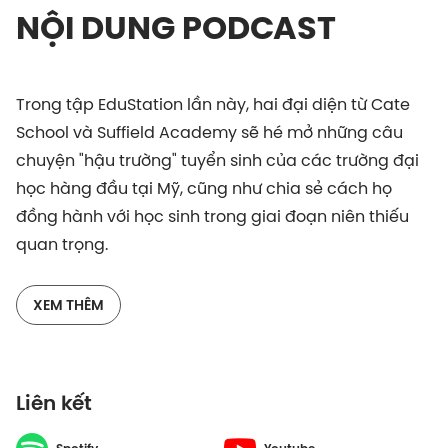
NỘI DUNG PODCAST
Trong tập EduStation lần này, hai đại diện từ Cate
School và Suffield Academy sẽ hé mở những câu
chuyện "hậu trường" tuyển sinh của các trường đại
học hàng đầu tại Mỹ, cũng như chia sẻ cách họ
đồng hành với học sinh trong giai đoạn niên thiếu
quan trọng.
Tại Cate School và Suffield Academy, học sinh được
XEM THÊM
tập trung phát triển, thể hiện bản sắc cá nhân, và
học cách thấu hiểu hơn về bản thân. Đồng thời, các
em có thể biết được đâu là điều mình hứng thú, điều
Liên kết
mình muốn theo đuổi, và được hỗ trợ như thế nào…
Hai khách mời cũng chia sẻ các hoạt động ngoại