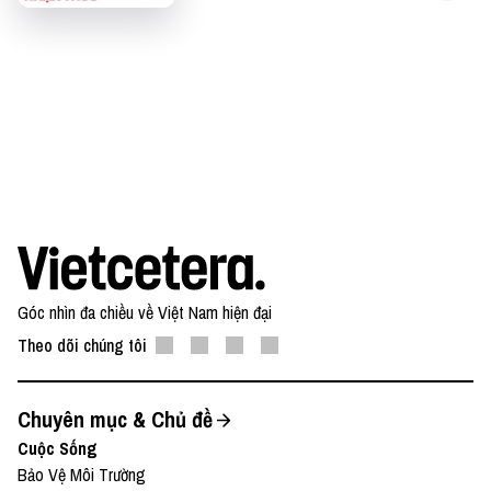
https://www.buymeacoffee.com/vietcetera
Ngoài ra bạn còn có thể gửi email nhận xét, phản
hồi và ý tưởng cho Podcast về địa chỉ
team@vietcetera.com
.
Góc nhìn đa chiều về Việt Nam hiện đại
Theo dõi chúng tôi
Chuyên mục & Chủ đề
Cuộc Sống
Bảo Vệ Môi Trường