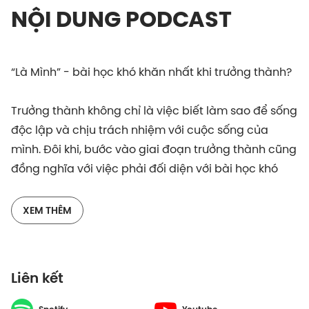
NỘI DUNG PODCAST
“Là Mình” - bài học khó khăn nhất khi trưởng thành?
Trưởng thành không chỉ là việc biết làm sao để sống
độc lập và chịu trách nhiệm với cuộc sống của
mình. Đôi khi, bước vào giai đoạn trưởng thành cũng
đồng nghĩa với việc phải đối diện với bài học khó
khăn nhất: "Là Mình". Quá trình này không đơn giản
là việc hiểu rõ bản thân, mà còn là việc chấp nhận
XEM THÊM
và yêu thương bản thân mình với tất cả những ưu
và nhược điểm.
Liên kết
Trong tập đầu tiên của mùa mới, EduStation rất vinh
dự được chào đón Biên kịch, Đạo diễn Nguyễn Thị