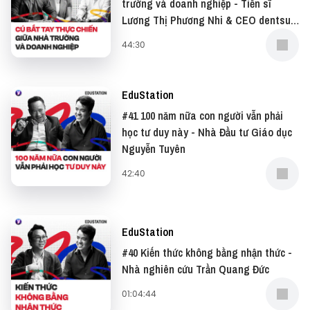
trường và doanh nghiệp - Tiến sĩ
podcast EduStation với khách mời Biên kịch, Đạo
Lương Thị Phương Nhi & CEO dentsu
diễn Nguyễn Thị Minh Ngọc và host Hùng Võ nhé.
Redder Nguyễn Duy Thông
44:30
Đừng quên có thể xem bản video của podcast này
tại: YouTube
EduStation
Và đọc những bài viết thú vị tại website: Vietcetera
#41 100 năm nữa con người vẫn phải
học tư duy này - Nhà Đầu tư Giáo dục
—
Nguyễn Tuyên
42:40
Yêu thích tập podcast này, bạn có thể donate cho
EduStation tại:
EduStation
#40 Kiến thức không bằng nhận thức -
● Patreon:
https://www.patreon.com/vietcetera
Nhà nghiên cứu Trần Quang Đức
● Buy me a coffee:
01:04:44