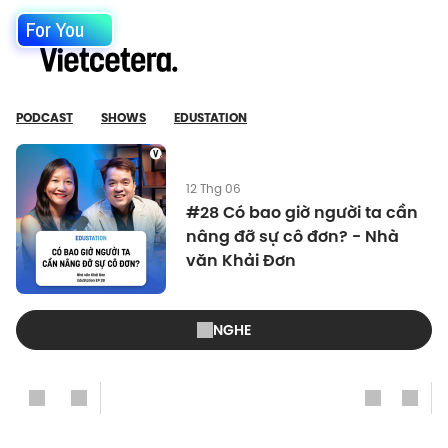
For You
PODCAST
SHOWS
EDUSTATION
12 Thg 06
#28 Có bao giờ người ta cần
nâng đỡ sự cô đơn? - Nhà
văn Khải Đơn
NGHE