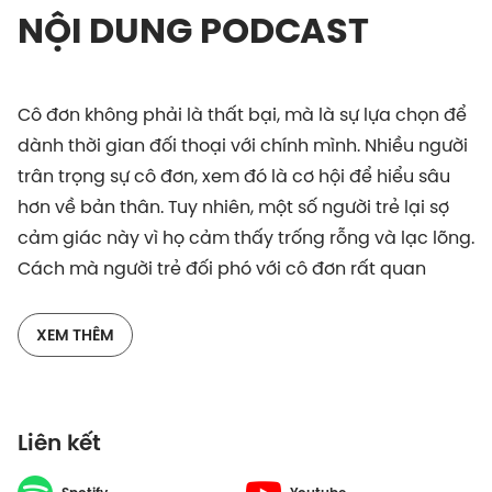
NỘI DUNG PODCAST
Cô đơn không phải là thất bại, mà là sự lựa chọn để
dành thời gian đối thoại với chính mình. Nhiều người
trân trọng sự cô đơn, xem đó là cơ hội để hiểu sâu
hơn về bản thân. Tuy nhiên, một số người trẻ lại sợ
cảm giác này vì họ cảm thấy trống rỗng và lạc lõng.
Cách mà người trẻ đối phó với cô đơn rất quan
trọng, vì nó ảnh hưởng trực tiếp đến sức khỏe tinh
thần và sự phát triển cá nhân của họ.
XEM THÊM
Để giúp chúng ta hiểu rõ hơn về sự cô đơn và tìm
kiếm cách vượt qua nó, EduStation tập 28 hân hạnh
Liên kết
chào đón nhà văn KHẢI ĐƠN - một cây bút tài năng
được nhiều độc giả yêu mến. KHẢI ĐƠN là tác giả