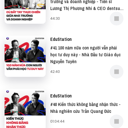
trường và doanh nghiệp - Tiến sĩ
● Buy me a coffee:
Lương Thị Phương Nhi & CEO dentsu
https://www.buymeacoffee.com/vietcetera
Redder Nguyễn Duy Thông
44:30
Ngoài ra bạn còn có thể gửi email nhận xét, phản
EduStation
hồi và ý tưởng cho Podcast về địa chỉ
#41 100 năm nữa con người vẫn phải
team@vietcetera.com
.
học tư duy này - Nhà Đầu tư Giáo dục
Nguyễn Tuyên
42:40
EduStation
#40 Kiến thức không bằng nhận thức -
Nhà nghiên cứu Trần Quang Đức
01:04:44