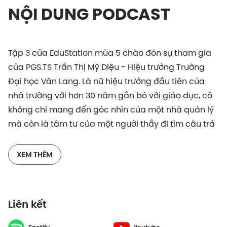
NỘI DUNG PODCAST
Tập 3 của EduStation mùa 5 chào đón sự tham gia
của PGS.TS Trần Thị Mỹ Diệu - Hiệu trưởng Trường
Đại học Văn Lang. Là nữ hiệu trưởng đầu tiên của
nhà trường với hơn 30 năm gắn bó với giáo dục, cô
không chỉ mang đến góc nhìn của một nhà quản lý
mà còn là tâm tư của một người thầy đi tìm câu trả
lời cho bài toán: Con người sẽ học thế nào khi AI
đang dần đạt đến trình độ của một Tiến sĩ?
XEM THÊM
Cuộc trò chuyện cùng Host Hùng Võ sẽ đưa chúng
ta đi qua những trăn trở về một mô hình đại học
Liên kết
không còn là "kho chứa kiến thức", mà trở thành nơi
nuôi dưỡng năng lực tự chủ, tư duy phản biện và