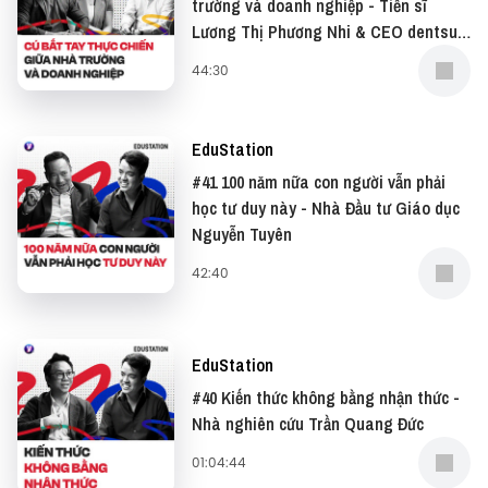
trường và doanh nghiệp - Tiến sĩ
Lương Thị Phương Nhi & CEO dentsu
Và đọc những bài viết thú vị tại website: ⁠⁠⁠⁠⁠⁠⁠⁠⁠⁠⁠⁠⁠⁠⁠⁠⁠⁠⁠⁠⁠⁠⁠⁠⁠⁠⁠Vietcetera⁠⁠⁠⁠⁠⁠⁠⁠⁠⁠⁠⁠⁠⁠⁠⁠⁠⁠⁠⁠⁠⁠⁠⁠⁠⁠⁠
Redder Nguyễn Duy Thông
44:30
—
EduStation
Yêu thích tập podcast này, bạn có thể donate tại:
#41 100 năm nữa con người vẫn phải
học tư duy này - Nhà Đầu tư Giáo dục
● Patreon:
⁠⁠⁠⁠⁠⁠⁠⁠⁠⁠⁠⁠⁠⁠⁠⁠⁠⁠⁠⁠⁠⁠⁠⁠⁠⁠⁠https://www.patreon.com/vietcetera⁠⁠⁠⁠⁠⁠⁠⁠⁠⁠⁠⁠⁠⁠⁠⁠⁠⁠⁠⁠⁠⁠⁠⁠⁠⁠⁠
Nguyễn Tuyên
42:40
● Buy me a
coffee:
⁠⁠⁠⁠⁠⁠⁠⁠⁠⁠⁠⁠⁠⁠⁠⁠⁠⁠⁠⁠⁠⁠⁠⁠⁠⁠⁠https://www.buymeacoffee.com/vietcetera⁠⁠⁠⁠⁠⁠⁠⁠⁠⁠⁠⁠⁠⁠⁠⁠⁠⁠⁠⁠⁠⁠⁠⁠⁠⁠⁠
Nếu có bất cứ góp ý, phản hồi hay mong muốn hợp
EduStation
tác, bạn có thể gửi email về địa
#40 Kiến thức không bằng nhận thức -
Nhà nghiên cứu Trần Quang Đức
chỉ
⁠⁠⁠⁠⁠⁠⁠⁠⁠⁠⁠⁠⁠⁠⁠⁠⁠⁠⁠⁠⁠⁠⁠⁠⁠⁠⁠team@vietcetera.com
01:04:44