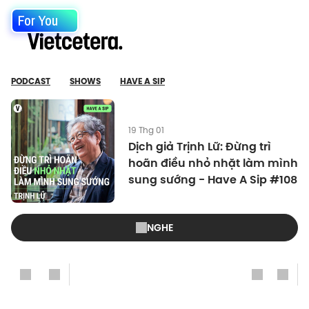
For You
PODCAST
SHOWS
HAVE A SIP
19 Thg 01
Dịch giả Trịnh Lữ: Đừng trì
hoãn điều nhỏ nhặt làm mình
sung sướng - Have A Sip #108
NGHE