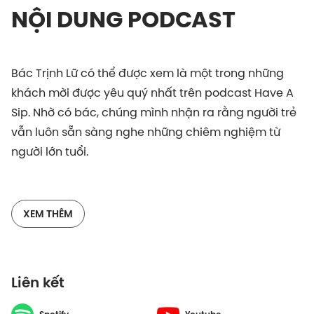
NỘI DUNG PODCAST
Bác Trịnh Lữ có thể được xem là một trong những
khách mời được yêu quý nhất trên podcast Have A
Sip. Nhờ có bác, chúng mình nhận ra rằng người trẻ
vẫn luôn sẵn sàng nghe những chiêm nghiệm từ
người lớn tuổi.
Được nghe bác chuyện trò và chúc những điều
XEM THÊM
phúc lành dịp đầu năm thật là điều may mắn. Và
cũng thật mong sẽ luôn được ngồi cùng bác mỗi
dịp xuân về, xem như một thông lệ thường niên.
Liên kết