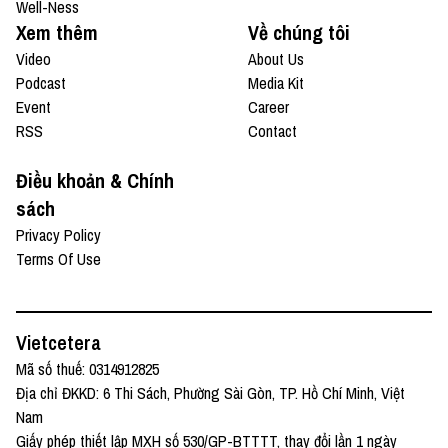
Well-Ness
Xem thêm
Về chúng tôi
Video
About Us
Podcast
Media Kit
Event
Career
RSS
Contact
Điều khoản & Chính
sách
Privacy Policy
Terms Of Use
Vietcetera
Mã số thuế: 0314912825
Địa chỉ ĐKKD: 6 Thi Sách, Phường Sài Gòn, TP. Hồ Chí Minh, Việt
Nam
Giấy phép thiết lập MXH số 530/GP-BTTTT, thay đổi lần 1 ngày