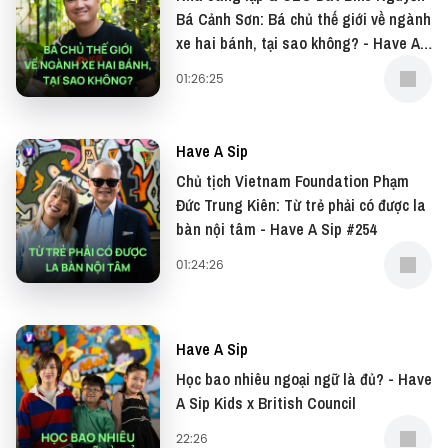
Bá Cảnh Sơn: Bá chủ thế giới về ngành
Và đọc những bài viết thú vị tại website: Vietcetera
xe hai bánh, tại sao không? - Have A
Sip #255
—
01:26:25
Yêu thích tập podcast này, bạn có thể donate tại:
Have A Sip
● Patreon:
https://www.patreon.com/vietcetera
Chủ tịch Vietnam Foundation Phạm
Đức Trung Kiên: Từ trẻ phải có được la
bàn nội tâm - Have A Sip #254
● Buy me a coffee:
https://www.buymeacoffee.com/vietcetera
01:24:26
Nếu có bất cứ góp ý, phản hồi hay mong muốn hợp
tác, bạn có thể gửi email về địa chỉ
Have A Sip
team@vietcetera.com
Học bao nhiêu ngoại ngữ là đủ? - Have
A Sip Kids x British Council
22:26