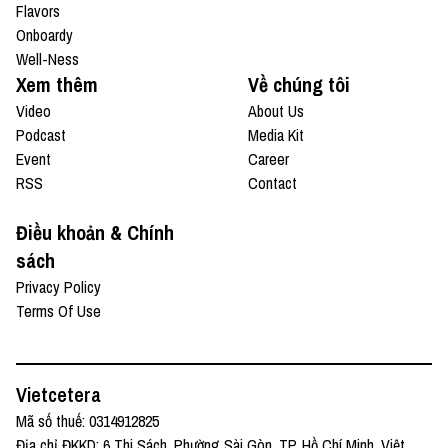
Flavors
Onboardy
Well-Ness
Xem thêm
Về chúng tôi
Video
About Us
Podcast
Media Kit
Event
Career
RSS
Contact
Điều khoản & Chính
sách
Privacy Policy
Terms Of Use
Vietcetera
Mã số thuế: 0314912825
Địa chỉ ĐKKD: 6 Thi Sách, Phường Sài Gòn, TP. Hồ Chí Minh, Việt