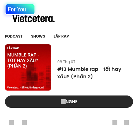
For You
PODCAST
SHOWS
LẮP RAP
08 Thg 07
#13 Mumble rap - tốt hay
xấu? (Phần 2)
NGHE