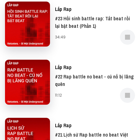
Sau hơn 6 tháng đồng hành cùng nhau, hàng chục
ngàn dấu ấn siêu cá tính của một thế hệ đầy bản
Lắp Rap
lĩnh đã cùng Tiger ủ nên dòng Bia Lúa Mì Tiger
#23 Hồi sinh battle rap: Tắt beat rồi
Platinum mang sắc vàng đặc trưng cùng hương vỏ
lại bật beat (Phần 1)
cam thơm mát, sẵn sàng chinh phục các homies.
34:49
Lắp Rap
#22 Rap battle no beat - cú nổ bị lãng
quên
11:12
Lắp Rap
#21 Lịch sử Rap battle no beat Việt