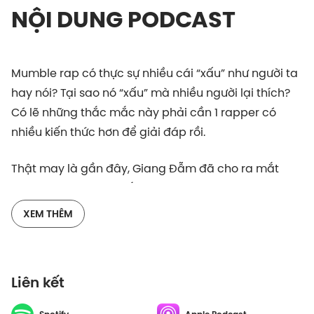
NỘI DUNG PODCAST
Mumble rap có thực sự nhiều cái “xấu” như người ta
hay nói? Tại sao nó “xấu” mà nhiều người lại thích?
Có lẽ những thắc mắc này phải cần 1 rapper có
nhiều kiến thức hơn để giải đáp rồi.
Thật may là gần đây, Giang Đẫm đã cho ra mắt
một MV mang tên “Hết Dịch” với phong cách hiện
đại, kết hợp cùng “rapper bác học” MC ILL (hay còn
XEM THÊM
gọi là Hưng Cao), và phong cách của ca khúc này
đã nhận được một vài nhận xét từ người nghe rằng
“anh Giang đang chơi mumble”.
Liên kết
Vậy hãy để 2 người trong cuộc là Giang Đẫm và MC