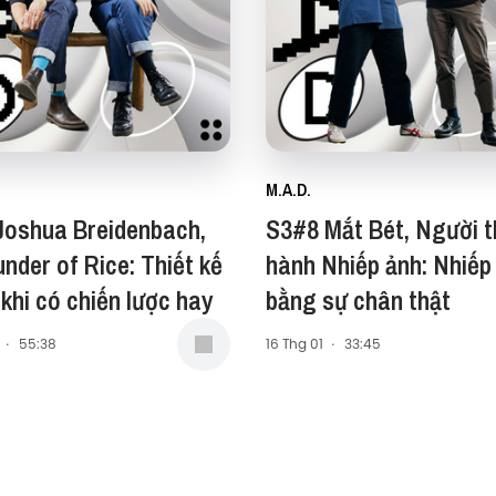
M.A.D.
Joshua Breidenbach,
S3#8 Mắt Bét, Người 
nder of Rice: Thiết kế
hành Nhiếp ảnh: Nhiếp
 khi có chiến lược hay
bằng sự chân thật
·
55:38
16 Thg 01
·
33:45