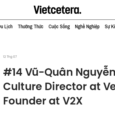
u Lịch
Thưởng Thức
Cuộc Sống
Nghề Nghiệp
Sự K
12 Thg 07
#14 Vũ-Quân Nguyễn
Culture Director at 
Founder at V2X