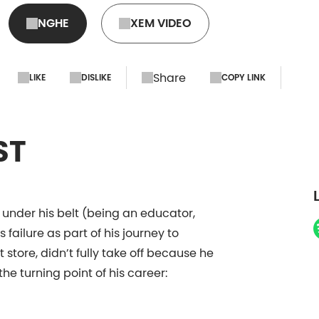
NGHE
XEM VIDEO
Share
LIKE
DISLIKE
COPY LINK
ST
 under his belt (being an educator,
failure as part of his journey to
 store, didn’t fully take off because he
he turning point of his career: