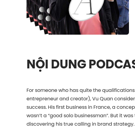
NỘI DUNG PODCA
For someone who has quite the qualifications
entrepreneur and creator), Vu Quan considers 
success. His first business in France, a concept
wasn’t a “good solo businessman”. But it was t
discovering his true calling in brand strategy.