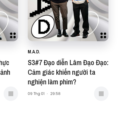
M.A.D.
thực
S3#7 Đạo diễn Lâm Đạo Đạo:
 ảnh
Cảm giác khiến người ta
nghiện làm phim?
09 Thg 01
·
29:58