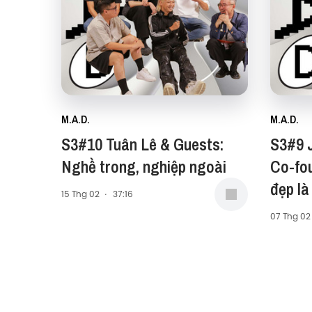
M.A.D.
M.A.D.
S3#10 Tuân Lê & Guests:
S3#9 
Nghề trong, nghiệp ngoài
Co-fou
đẹp là
15 Thg 02
·
37:16
07 Thg 02