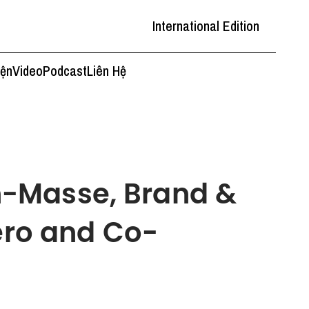
International Edition
iện
Video
Podcast
Liên Hệ
-Masse, Brand &
Vero and Co-