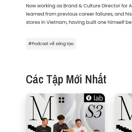
Now working as Brand & Culture Director for 
learned from previous career failures, and hi
stores in Vietnam, having built one himself be
#
Podcast về sáng tạo
Các Tập Mới Nhất