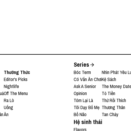
Series
Thưởng Thức
Bóc Term
Nhìn Phát Yêu L
Editor's Picks
Có Vấn Ăn Chơi
Kệ Sách
Nightlife
Ask A Senior
The Money Dat
uả
Off The Menu
Opinion
Tỏ Tiền
Ra Lò
Tóm Lại Là
Thử Rồi Thích
Uống
Tôi Dạy Bố Mẹ
Thương Thân
ân
Ăn
Bổ Não
Tan Chảy
Hệ sinh thái
Flavors