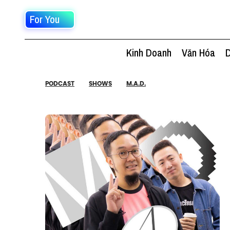
For You
Kinh Doanh
Văn Hóa
D
PODCAST
SHOWS
M.A.D.