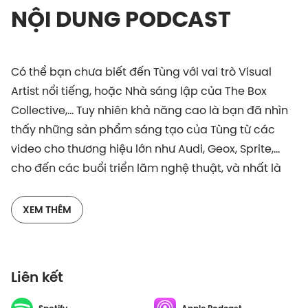
NỘI DUNG PODCAST
Có thể bạn chưa biết đến Tùng với vai trò Visual
Artist nổi tiếng, hoặc Nhà sáng lập của The Box
Collective,... Tuy nhiên khả năng cao là bạn đã nhìn
thấy những sản phẩm sáng tạo của Tùng từ các
video cho thương hiệu lớn như Audi, Geox, Sprite,...
cho đến các buổi triển lãm nghệ thuật, và nhất là
các hiệu ứng hình ảnh trên các sân khấu lớn.
XEM THÊM
Trải qua năm 2020 đầy biến động, nhu cầu về sản
phẩm thị giác cũng đã đạt những cột mốc thay đổi
đáng kể. Bản thân Tùng và The Box Collective đã
Liên kết
chuẩn bị để đón nhận những làn sóng thay đổi này
như thế nào, mời các bạn cùng host Tuân Lê tìm