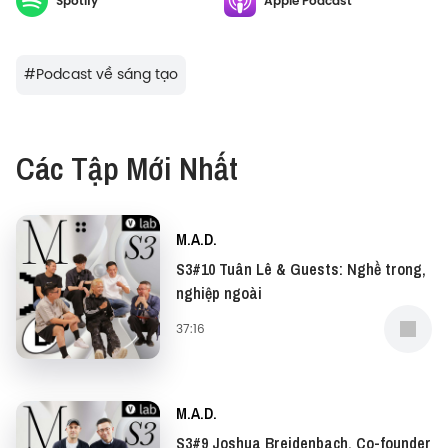
Spotify
Apple Podcast
hiểu trong tập này.
#
Podcast về sáng tạo
Các Tập Mới Nhất
M.A.D.
S3#10 Tuân Lê & Guests: Nghề trong,
nghiệp ngoài
37:16
M.A.D.
S3#9 Joshua Breidenbach, Co-founder