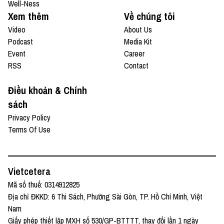
Well-Ness
Xem thêm
Về chúng tôi
Video
About Us
Podcast
Media Kit
Event
Career
RSS
Contact
Điều khoản & Chính
sách
Privacy Policy
Terms Of Use
Vietcetera
Mã số thuế: 0314912825
Địa chỉ ĐKKD: 6 Thi Sách, Phường Sài Gòn, TP. Hồ Chí Minh, Việt
Nam
Giấy phép thiết lập MXH số 530/GP-BTTTT, thay đổi lần 1 ngày