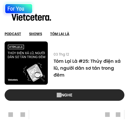
For You
PODCAST
SHOWS
TÓM LẠI LÀ
03 Thg 12
Tóm Lại Là #25: Thủy điện xả
lũ, người dân sơ tán trong
đêm
NGHE