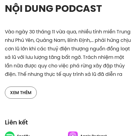
NỘI DUNG PODCAST
Vào ngày 30 tháng 11 vừa qua, nhiều tỉnh miền Trung
như Phú Yên, Quảng Nam, Bình Định,... phải hứng chịu
cơn lũ lớn khi các thuỷ điện thượng nguồn đồng loạt
xả lũ với lưu lượng tăng bất ngờ. Trách nhiệm một
lần nữa được quy cho việc phá rừng xây đập thủy
điện. Thế nhưng thực tế quy trình xả lũ đã diễn ra
như thế nào và có thật đập thủy điện là nguyên
nhân chính gây lũ lụt? Hãy cùng lắng nghe tập
XEM THÊM
podcast này để cùng tìm hiểu nhé.
Liên kết