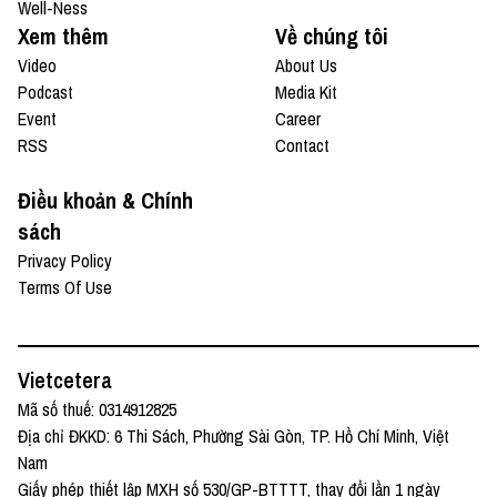
Well-Ness
Xem thêm
Về chúng tôi
Video
About Us
Podcast
Media Kit
Event
Career
RSS
Contact
Điều khoản & Chính
sách
Privacy Policy
Terms Of Use
Vietcetera
Mã số thuế: 0314912825
Địa chỉ ĐKKD: 6 Thi Sách, Phường Sài Gòn, TP. Hồ Chí Minh, Việt
Nam
Giấy phép thiết lập MXH số 530/GP-BTTTT, thay đổi lần 1 ngày