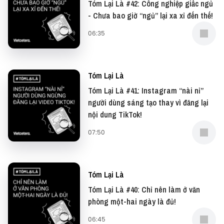
- NCT: https://bit.ly/3AYphQG
Tóm Lại Là #42: Công nghiệp giấc ngủ
- Chưa bao giờ “ngủ” lại xa xỉ đến thế!
- Zing MP3: https://bit.ly/3DStzLc
06:35
Tóm Lại Là
Tóm Lại Là #41: Instagram “nài nỉ”
người dùng sáng tạo thay vì đăng lại
nội dung TikTok!
07:50
Tóm Lại Là
Tóm Lại Là #40: Chỉ nên làm ở văn
phòng một-hai ngày là đủ!
06:45