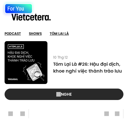
For You
PODCAST
SHOWS
TÓM LẠI LÀ
10 Thg 12
Tóm Lại Là #26: Hậu đại dịch,
khoe nghỉ việc thành trào lưu
NGHE