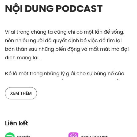
NỘI DUNG PODCAST
Vì ai trong chúng ta cũng chỉ có một lần để sống,
nên nhiều người đã quyết định bỏ việc để tìm lại
bản thân sau những biến động và mất mát mà đại
dịch mang lại.
Đó là một trong những lý giải cho sự bùng nổ của
hiện tượng Đại từ chức (The Great Resignation), trào
lưu khoe "thất nghiệp" đang bùng nổ tại Mỹ.
XEM THÊM
Có ý nghĩa nào ẩn chứa sau hành động này không?
Khái niệm về Bullshit Job có liên quan gì đến trào lưu
Liên kết
này? Hãy lắng nghe podcast và chia sẻ cùng
Vietcetera nhé!