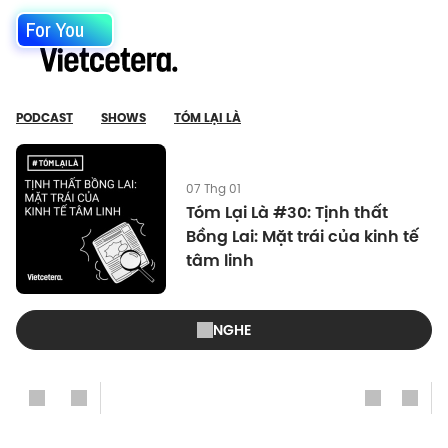
For You
PODCAST
SHOWS
TÓM LẠI LÀ
07 Thg 01
Tóm Lại Là #30: Tịnh thất
Bồng Lai: Mặt trái của kinh tế
tâm linh
NGHE