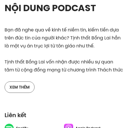
NỘI DUNG PODCAST
Bạn đã nghe qua về kinh tế niềm tin, kiếm tiền dựa
trên đức tin của người khác? Tịnh thất Bồng Lai hẳn
là một vụ án trục lợi từ tôn giáo như thế.
Tịnh thất Bồng Lai vốn nhận được nhiều sự quan
tâm từ cộng đồng mạng từ chương trình Thách thức
danh hài. Sau thời gian dài gây nên những bức xúc,
ông Lê Tùng Vân, người đứng đầu tổ chức chính thức
XEM THÊM
bị khởi tố với 3 tội danh, trong đó có lừa đảo chiếm
đoạt tài sản.
Liên kết
Tịnh thất Bồng Lai trục lợi như thế nào? Kinh tế niềm
tin có thể lớn mạnh ra sao? Lắng nghe Tóm Lại Là và