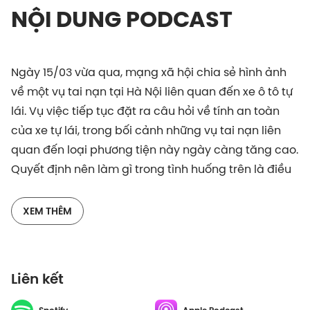
NỘI DUNG PODCAST
Ngày 15/03 vừa qua, mạng xã hội chia sẻ hình ảnh
về một vụ tai nạn tại Hà Nội liên quan đến xe ô tô tự
lái. Vụ việc tiếp tục đặt ra câu hỏi về tính an toàn
của xe tự lái, trong bối cảnh những vụ tai nạn liên
quan đến loại phương tiện này ngày càng tăng cao.
Quyết định nên làm gì trong tình huống trên là điều
không hề dễ dàng.
Để tìm hiểu thêm về các góc nhìn liên quan đến xe
XEM THÊM
tự lái từ khía cạnh đạo đức, hãy nghe những chia sẻ
từ host Xuân Long và Minh Anh, Editor mục Tin tức tại
Vietcetera nhé.
Liên kết