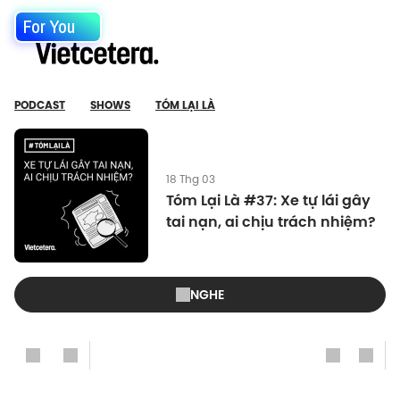
For You
PODCAST
SHOWS
TÓM LẠI LÀ
18 Thg 03
Tóm Lại Là #37: Xe tự lái gây
tai nạn, ai chịu trách nhiệm?
NGHE