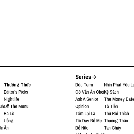
Series
Thưởng Thức
Bóc Term
Nhìn Phát Yêu L
Editor's Picks
Có Vấn Ăn Chơi
Kệ Sách
Nightlife
Ask A Senior
The Money Dat
uả
Off The Menu
Opinion
Tỏ Tiền
Ra Lò
Tóm Lại Là
Thử Rồi Thích
Uống
Tôi Dạy Bố Mẹ
Thương Thân
ân
Ăn
Bổ Não
Tan Chảy