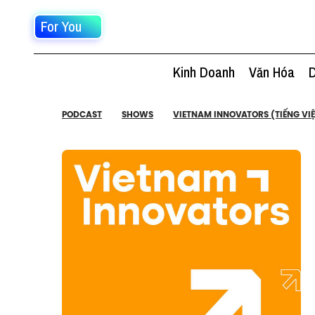
For You
Kinh Doanh
Văn Hóa
D
PODCAST
SHOWS
VIETNAM INNOVATORS (TIẾNG VIỆ