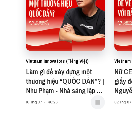
Vietnam Innovators (Tiếng Việt)
Vietnam 
Làm gì để xây dựng một
Nữ CE
thương hiệu “QUỐC DÂN”? |
giấy đ
Nhu Phạm - Nhà sáng lập &
Nguyễ
CEO Coolmate | EP 119
Earth 
16 Thg 07
·
46:26
02 Thg 07