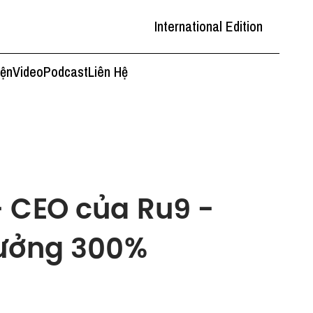
International Edition
iện
Video
Podcast
Liên Hệ
- CEO của Ru9 -
rưởng 300%