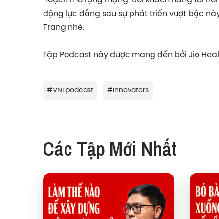
động lực đằng sau sự phát triển vượt bậc nà
Trang nhé.
Tập Podcast này được mang đến bởi Jio Heal
#
VNI podcast
#
Innovators
Các Tập Mới Nhất