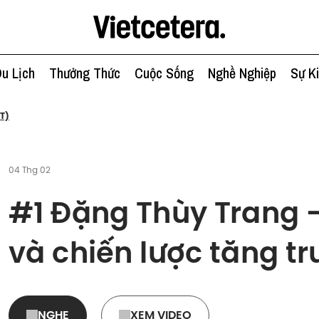
u Lịch
Thưởng Thức
Cuộc Sống
Nghề Nghiệp
Sự K
T)
04 Thg 02
#1 Đặng Thùy Trang 
và chiến lược tăng t
NGHE
XEM VIDEO