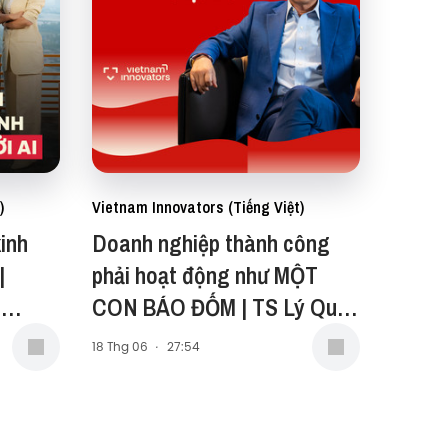
)
Vietnam Innovators (Tiếng Việt)
inh
Doanh nghiệp thành công
|
phải hoạt động như MỘT
g
CON BÁO ĐỐM | TS Lý Quí
Trung | EP 116
18 Thg 06
·
27:54