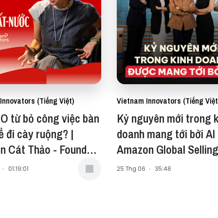
Innovators (Tiếng Việt)
Vietnam Innovators (Tiếng Việt
O từ bỏ công việc bàn
Kỷ nguyên mới trong k
ể đi cày ruộng? |
doanh mang tới bởi AI 
n Cát Thảo - Founder,
Amazon Global Sellin
Water Farm | EP 118
Vietnam | EP 117
·
01:19:01
25 Thg 06
·
35:48