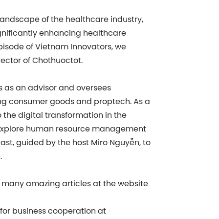
landscape of the healthcare industry,
gnificantly enhancing healthcare
episode of Vietnam Innovators, we
ector of Chothuoctot.
s as an advisor and oversees
uding consumer goods and proptech. As a
o the digital transformation in the
o explore human resource management
ast, guided by the host Miro Nguyễn, to
.
e many amazing articles at the website
s for business cooperation at