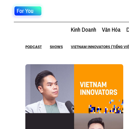
For You
Kinh Doanh
Văn Hóa
D
PODCAST
SHOWS
VIETNAM INNOVATORS (TIẾNG VIỆ