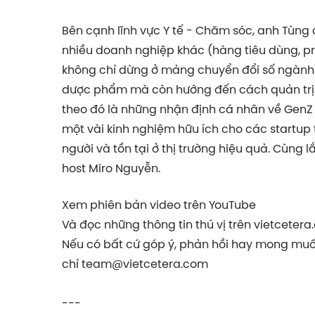
Bên cạnh lĩnh vực Y tế - Chăm sóc, anh Tùng
nhiều doanh nghiệp khác (hàng tiêu dùng, pro
không chỉ dừng ở mảng chuyển đổi số ngành 
dược phẩm mà còn hướng đến cách quản trị co
theo đó là những nhận định cá nhân về GenZ 
một vài kinh nghiệm hữu ích cho các startup 
người và tồn tại ở thị trường hiệu quả. Cùng
host Miro Nguyễn.
Xem phiên bản video trên YouTube
Và đọc những thông tin thú vị trên vietcetera
Nếu có bất cứ góp ý, phản hồi hay mong muốn
chỉ
team@vietcetera.com
---