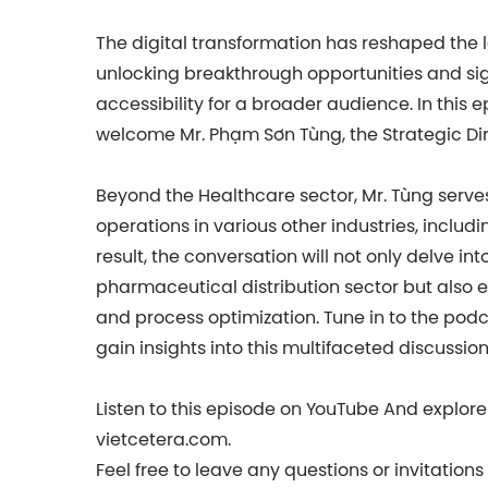
The digital transformation has reshaped the 
unlocking breakthrough opportunities and si
accessibility for a broader audience. In this 
welcome Mr. Phạm Sơn Tùng, the Strategic Dir
Beyond the Healthcare sector, Mr. Tùng serve
operations in various other industries, incl
result, the conversation will not only delve int
pharmaceutical distribution sector but als
and process optimization. Tune in to the podc
gain insights into this multifaceted discussion
Listen to this episode on YouTube And explor
vietcetera.com.
Feel free to leave any questions or invitation