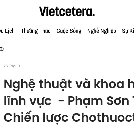
u Lịch
Thưởng Thức
Cuộc Sống
Nghề Nghiệp
Sự K
T)
26 Thg 10
Nghệ thuật và khoa h
lĩnh vực - Phạm Sơn
Chiến lược Chothuoc